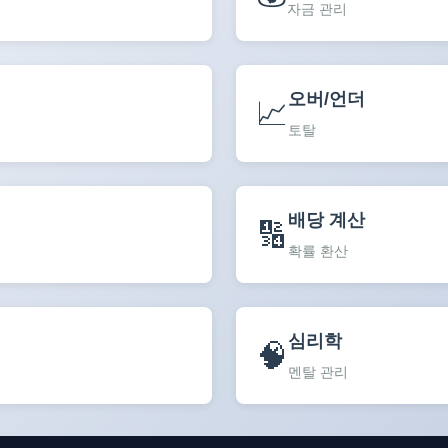
자금 관리
오버/언더
📈
토탈
배당 계산
🔢
확률 환산
심리학
🧠
멘탈 관리