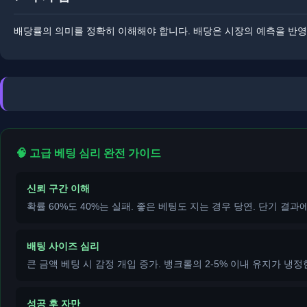
배당률의 의미를 정확히 이해해야 합니다. ​배당은 시장의 예측을 반
🧠 고급 베팅 심리 완전 가이드
신뢰 구간 이해
확률 60%도 40%는 실패. 좋은 베팅도 지는 경우 당연. 단기 결과
배팅 사이즈 심리
큰 금액 베팅 시 감정 개입 증가. 뱅크롤의 2-5% 이내 유지가 냉정
성공 후 자만