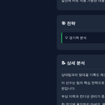
실전에 바로 적용 가능한 내용
🎯 전략
💡 경기력 분석
📝 상세 분석
상대팀과의 맞대결 기록도 체크
이 선수는 팀의 핵심 전력으로
편입니다.
부상 이력과 컨디션 관리가 중요
한 경기에 올인하지 마세요. 