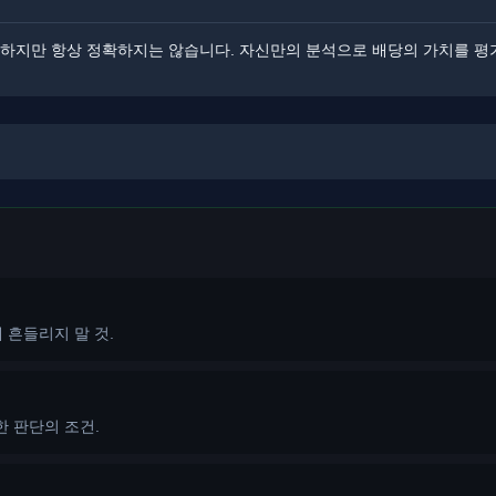
영하지만 항상 정확하지는 않습니다. 자신만의 분석으로 배당의 가치를 평
에 흔들리지 말 것.
한 판단의 조건.