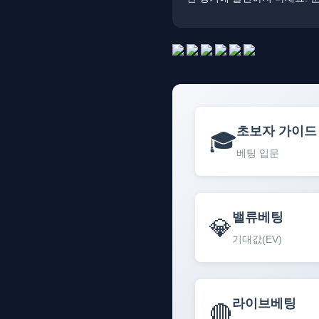
초보자 가이드
🎓
베팅 입문
밸류베팅
💎
기대값(EV)
라이브베팅
🔴