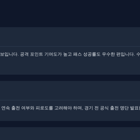
보입니다. 공격 포인트 기여도가 높고 패스 성공률도 우수한 편입니다. ​
​연속 출전 여부와 피로도를 고려해야 하며, 경기 전 공식 출전 명단 발표