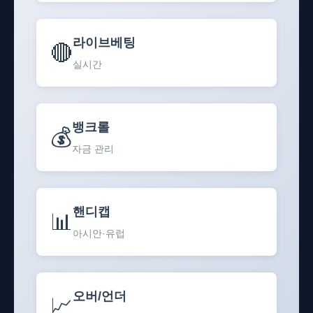
라이브베팅
🔴
실시간
뱅크롤
💰
자금 관리
핸디캡
📊
아시안·유럽
오버/언더
📈