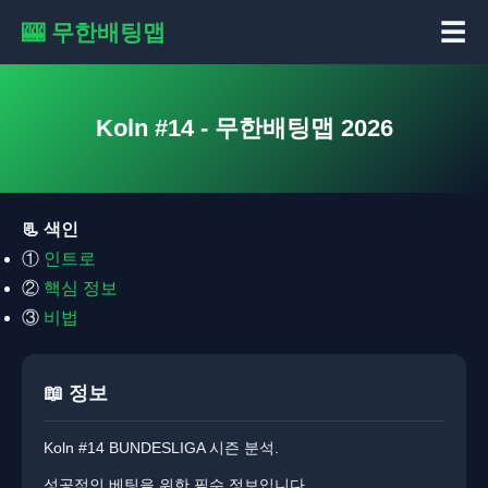
☰
🎰 무한배팅맵
Koln #14 - 무한배팅맵 2026
📃 색인
①
인트로
②
핵심 정보
③
비법
📖 정보
Koln #14 BUNDESLIGA 시즌 분석.
성공적인 베팅을 위한 필수 정보입니다.