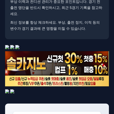
부상 이력과 컨디션 관리가 중요한 포인트입니다. ​​경기 전
출전 명단을 반드시 확인하시고, 최근 5경기 기록을 참고하
세요.
최신 정보를 항상 체크하세요. ​부상, 출전 정지, 이적 등의
변수가 경기 결과에 큰 영향을 미칠 수 있습니다.