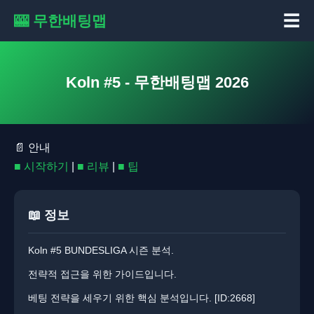
☰
🎰 무한배팅맵
Koln #5 - 무한배팅맵 2026
📄 안내
■ 시작하기
|
■ 리뷰
|
■ 팁
📖 정보
Koln #5 BUNDESLIGA 시즌 분석.
전략적 접근을 위한 가이드입니다.
베팅 전략을 세우기 위한 핵심 분석입니다. ​​[ID:2668]