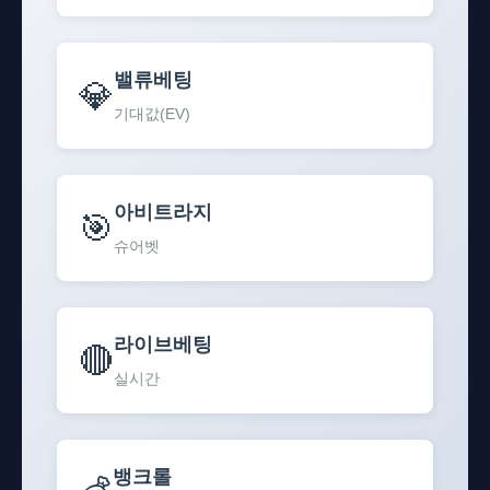
밸류베팅
💎
기대값(EV)
아비트라지
🎯
슈어벳
라이브베팅
🔴
실시간
뱅크롤