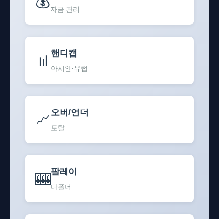
💰
자금 관리
핸디캡
📊
아시안·유럽
오버/언더
📈
토탈
팔레이
🎰
다폴더