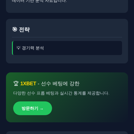
데이터 기반 분석 자료입니다.
🎯 전략
💡 경기력 분석
🏆
1XBET
- 선수 베팅에 강한
다양한 선수 프롭 베팅과 실시간 통계를 제공합니다.
방문하기 →