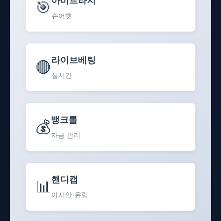
아비트라지
🎯
슈어벳
라이브베팅
🔴
실시간
뱅크롤
💰
자금 관리
핸디캡
📊
아시안·유럽