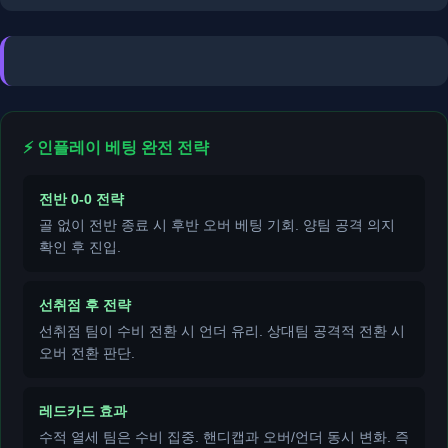
⚡ 인플레이 베팅 완전 전략
전반 0-0 전략
골 없이 전반 종료 시 후반 오버 베팅 기회. 양팀 공격 의지
확인 후 진입.
선취점 후 전략
선취점 팀이 수비 전환 시 언더 유리. 상대팀 공격적 전환 시
오버 전환 판단.
레드카드 효과
수적 열세 팀은 수비 집중. 핸디캡과 오버/언더 동시 변화. 즉