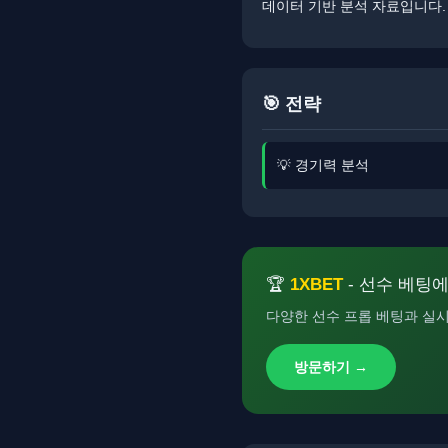
데이터 기반 분석 자료입니다.
🎯 전략
💡 경기력 분석
🏆
1XBET
- 선수 베팅
다양한 선수 프롭 베팅과 실
방문하기 →