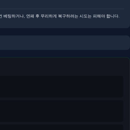
건 베팅하거나, 연패 후 무리하게 복구하려는 시도는 피해야 합니다.