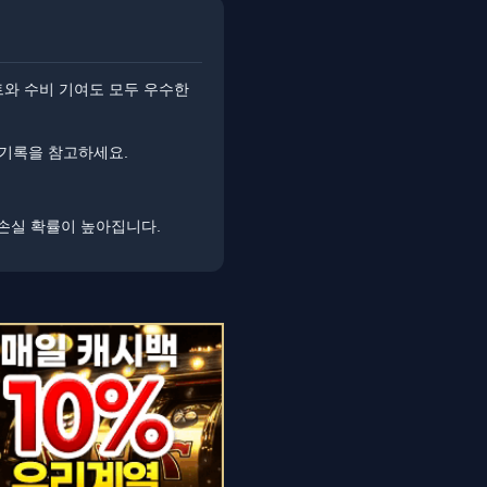
트와 수비 기여도 모두 우수한
 기록을 참고하세요.
 손실 확률이 높아집니다.