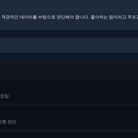
않고 객관적인 데이터를 바탕으로 판단해야 합니다. 좋아하는 팀이라고 무조
 진입.
전환 판단.