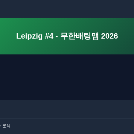
Leipzig #4 - 무한배팅맵 2026
즌 분석.