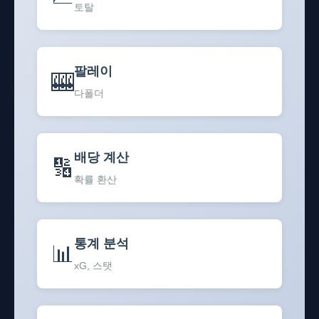
토탈
팔레이
🎰
다폴더
배당 계산
🔢
확률 환산
통계 분석
📊
xG, 스탯