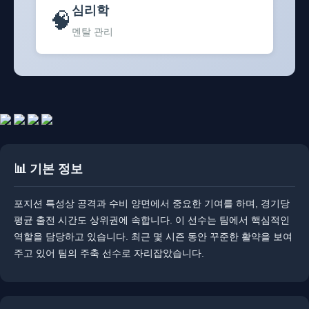
심리학
🧠
멘탈 관리
📊 기본 정보
포지션 특성상 공격과 수비 양면에서 중요한 기여를 하며, 경기당
평균 출전 시간도 상위권에 속합니다. 이 선수는 팀에서 핵심적인
역할을 담당하고 있습니다. 최근 몇 시즌 동안 꾸준한 활약을 보여
주고 있어 팀의 주축 선수로 자리잡았습니다.