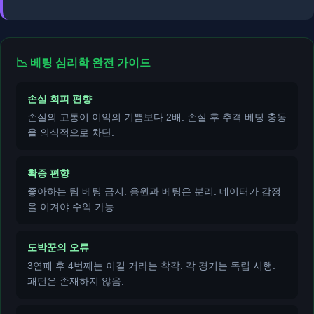
📉 베팅 심리학 완전 가이드
손실 회피 편향
손실의 고통이 이익의 기쁨보다 2배. 손실 후 추격 베팅 충동
을 의식적으로 차단.
확증 편향
좋아하는 팀 베팅 금지. 응원과 베팅은 분리. 데이터가 감정
을 이겨야 수익 가능.
도박꾼의 오류
3연패 후 4번째는 이길 거라는 착각. 각 경기는 독립 시행.
패턴은 존재하지 않음.