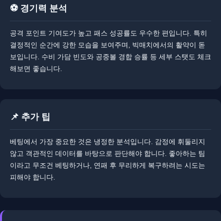
⚽ 경기력 분석
공격 포인트 기여도가 높고 패스 성공률도 우수한 편입니다. ​​특히
결정적인 순간에 강한 모습을 보여주며, 빅매치에서의 활약이 돋
보입니다. 수비 가담 빈도와 공중볼 경합 승률 등 세부 스탯도 체크
해보면 좋습니다.
📌 추가 팁
베팅에서 가장 중요한 것은 냉정한 분석입니다. ​감정에 휘둘리지
않고 객관적인 데이터를 바탕으로 판단해야 합니다. ​​좋아하는 팀
이라고 무조건 베팅하거나, 연패 후 무리하게 복구하려는 시도는
피해야 합니다.