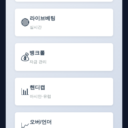
라이브베팅
🔴
실시간
뱅크롤
💰
자금 관리
핸디캡
📊
아시안·유럽
오버/언더
📈