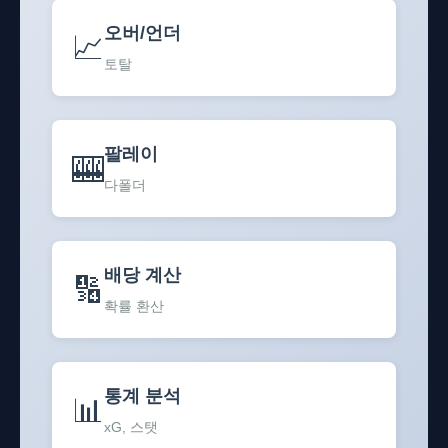
오버/언더
📈
토탈
팔레이
🎰
다폴더
배당 계산
🔢
확률 환산
통계 분석
📊
xG, 스탯