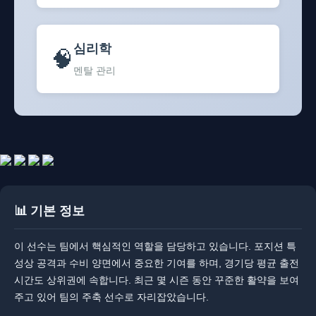
심리학
🧠
멘탈 관리
📊 기본 정보
이 선수는 팀에서 핵심적인 역할을 담당하고 있습니다. ​포지션 특
성상 공격과 수비 양면에서 중요한 기여를 하며, 경기당 평균 출전
시간도 상위권에 속합니다. ​​최근 몇 시즌 동안 꾸준한 활약을 보여
주고 있어 팀의 주축 선수로 자리잡았습니다.