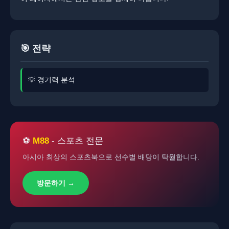
🎯 전략
💡 경기력 분석
⚽
M88
- 스포츠 전문
아시아 최상의 스포츠북으로 선수별 배당이 탁월합니다.
방문하기 →