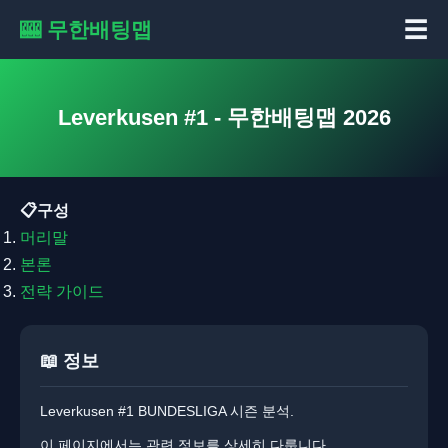
☰
🎰 무한배팅맵
Leverkusen #1 - 무한배팅맵 2026
📋구성
머리말
본론
전략 가이드
📖 정보
Leverkusen #1 BUNDESLIGA 시즌 분석.
이 페이지에서는 관련 정보를 상세히 다룹니다.