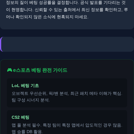
정보의 질이 베팅 성공률을 결정합니다. 공식 발표를 기다리는 것
이 현명합니다. ​신뢰할 수 있는 출처에서 최신 정보를 확인하고, 루
머나 확인되지 않은 소식에 현혹되지 마세요.
🎮 e스포츠 베팅 완전 가이드
LoL 베팅 기초
오브젝트 우선순위, 픽/밴 분석, 최근 패치 메타 이해가 핵심.
팀 구성 시너지 분석.
CS2 베팅
맵 풀 분석 필수. 특정 팀이 특정 맵에서 압도적인 경우 많음.
맵 승률 DB 활용.