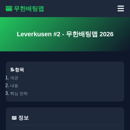
☰
🎰 무한배팅맵
Leverkusen #2 - 무한배팅맵 2026
📝항목
개관
내용
핵심 전략
📖 정보