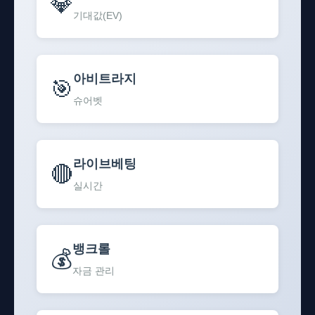
💎
기대값(EV)
아비트라지
🎯
슈어벳
라이브베팅
🔴
실시간
뱅크롤
💰
자금 관리