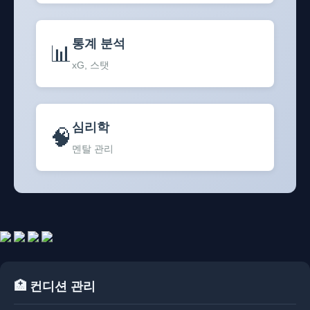
통계 분석
📊
xG, 스탯
심리학
🧠
멘탈 관리
🏥 컨디션 관리