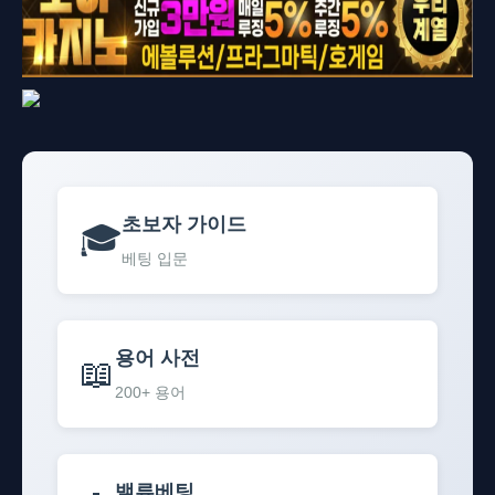
초보자 가이드
🎓
베팅 입문
용어 사전
📖
200+ 용어
밸류베팅