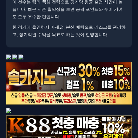
이 선수는 팀의 핵심 전력으로 경기당 평균 출전 시간이 높
습니다. ​최근 시즌 활약상을 보면 공격 포인트와 수비 기여
도 모두 우수한 편입니다.
한 경기에 올인하지 마세요. ​분산 베팅으로 리스크를 관리하
고, 장기적인 수익을 목표로 하는 것이 현명합니다.