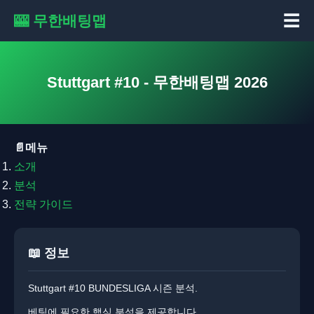
☰
🎰 무한배팅맵
Stuttgart #10 - 무한배팅맵 2026
📄메뉴
소개
분석
전략 가이드
📖 정보
Stuttgart #10 BUNDESLIGA 시즌 분석.
베팅에 필요한 핵심 분석을 제공합니다.