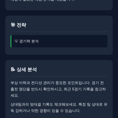
🎯 전략
💡 경기력 분석
📝 상세 분석
부상 이력과 컨디션 관리가 중요한 포인트입니다. 경기 전
출전 명단을 반드시 확인하시고, 최근 5경기 기록을 참고하
세요.
상대팀과의 맞대결 기록도 체크해보세요. 특정 팀 상대로 유
독 강하거나 약한 경향이 있을 수 있습니다.