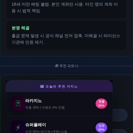
18세 미만 베팅 불법. 본인 계좌만 사용. 타인 명의 계좌 이
용 시 법적 책임.
분쟁 해결
출금 문제 발생 시 공식 채널 먼저 접촉. 미해결 시 라이선스
기관에 민원 제기.
🎁 추천 파트너
파라오카지노
- 스포츠베팅
🎰 오늘의 추천 카지노
신규가입 후 첫입금 보너스 지급.
🎁 롤링조건 500%
라카지노
🃏
첫충
·
30%
첫충 30% | 이벤트 5% 진행
Anseong Couple Therapy | 러브스토리
슈퍼플레이
·
⚡
신규
50%
신규 50%+포인트+쿠폰+스킬