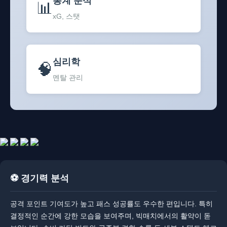
통계 분석
📊
xG, 스탯
심리학
🧠
멘탈 관리
⚽ 경기력 분석
공격 포인트 기여도가 높고 패스 성공률도 우수한 편입니다. ​특히
결정적인 순간에 강한 모습을 보여주며, 빅매치에서의 활약이 돋