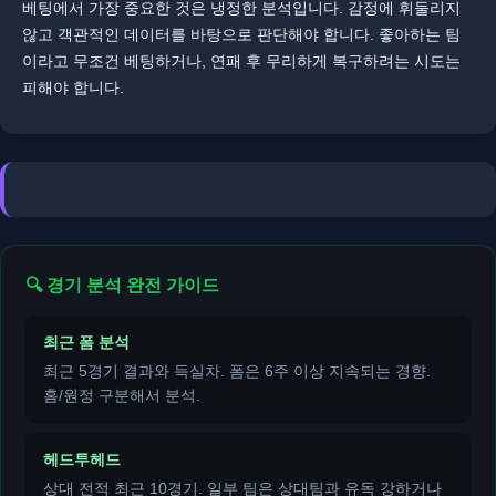
베팅에서 가장 중요한 것은 냉정한 분석입니다. 감정에 휘둘리지
않고 객관적인 데이터를 바탕으로 판단해야 합니다. 좋아하는 팀
이라고 무조건 베팅하거나, 연패 후 무리하게 복구하려는 시도는
피해야 합니다.
🔍 경기 분석 완전 가이드
최근 폼 분석
최근 5경기 결과와 득실차. 폼은 6주 이상 지속되는 경향.
홈/원정 구분해서 분석.
헤드투헤드
상대 전적 최근 10경기. 일부 팀은 상대팀과 유독 강하거나