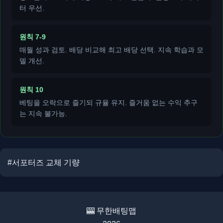
터 우선.
원칙 7-9
매월 성과 검토. 배당 비교해 최고 배당 선택. 지속 학습과 모
델 개선.
원칙 10
베팅을 오락으로 즐기되 규율 유지. 즐거움 없는 수익 추구
는 지속 불가능.
#서포터즈 교체 기량
🎰 무한배팅맵