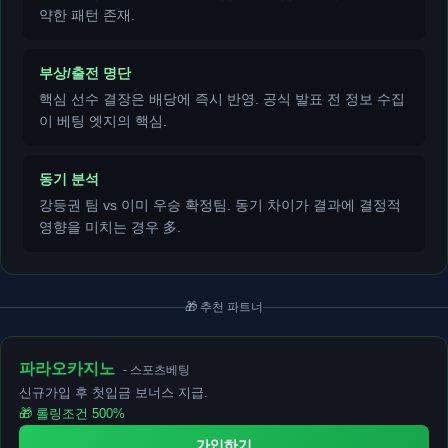
약한 패턴 존재.
부상/출전 명단
핵심 선수 결장은 배당에 즉시 반영. 공식 발표 전 정보 수집
이 베팅 엣지의 핵심.
동기 분석
강등권 팀 vs 이미 우승 확정팀. 동기 차이가 결과에 결정적
영향을 미치는 경우 多.
🎁 추천 파트너
파라오카지노
- 스포츠베팅
신규가입 후 첫입금 보너스 지급.
🎁 롤링조건 500%
가입하기