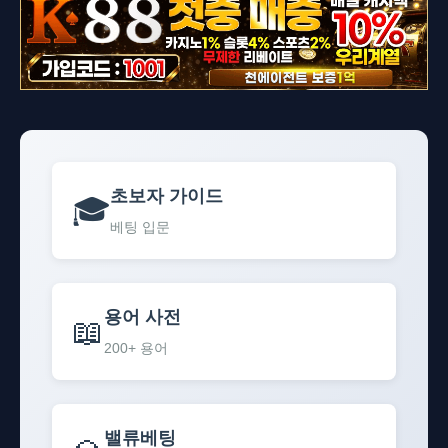
초보자 가이드
🎓
베팅 입문
용어 사전
📖
200+ 용어
밸류베팅