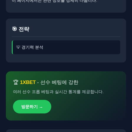
이 페이지에서는 관련 정보를 상세히 다룹니다.
🎯 전략
💡 경기력 분석
🏆
1XBET
- 선수 베팅에 강한
여러 선수 프롭 베팅과 실시간 통계를 제공합니다.
방문하기 →