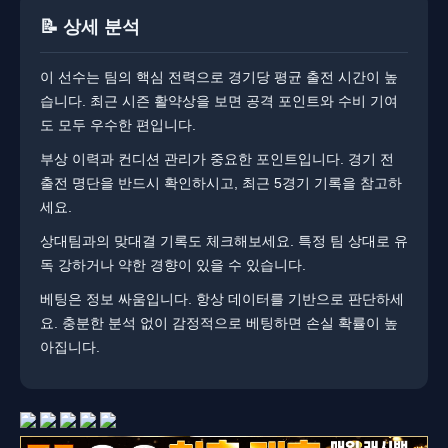
📝 상세 분석
이 선수는 팀의 핵심 전력으로 경기당 평균 출전 시간이 높
습니다. ​최근 시즌 활약상을 보면 공격 포인트와 수비 기여
도 모두 우수한 편입니다.
부상 이력과 컨디션 관리가 중요한 포인트입니다. ​​경기 전
출전 명단을 반드시 확인하시고, 최근 5경기 기록을 참고하
세요.
상대팀과의 맞대결 기록도 체크해보세요. ​특정 팀 상대로 유
독 강하거나 약한 경향이 있을 수 있습니다.
베팅은 정보 싸움입니다. ​​항상 데이터를 기반으로 판단하세
요. ​충분한 분석 없이 감정적으로 베팅하면 손실 확률이 높
아집니다.