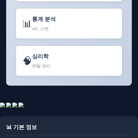
통계 분석
📊
xG, 스탯
심리학
🧠
멘탈 관리
📊 기본 정보