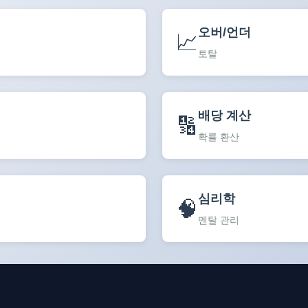
오버/언더
📈
토탈
배당 계산
🔢
확률 환산
심리학
🧠
멘탈 관리