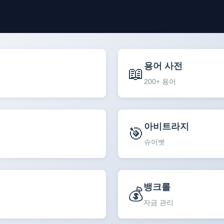
용어 사전
📖
200+ 용어
아비트라지
🎯
슈어벳
뱅크롤
💰
자금 관리