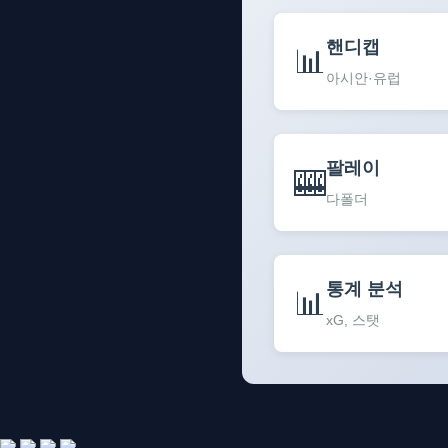
핸디캡
📊
아시안·유럽
팔레이
🎰
다폴더
통계 분석
📊
xG, 스탯