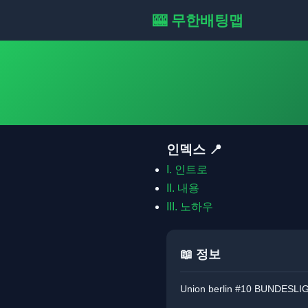
🎰 무한배팅맵
인덱스 📍
I.
인트로
II.
내용
III.
노하우
📖 정보
Union berlin #10 BUNDES