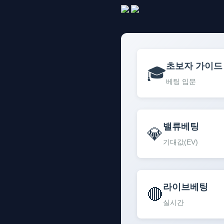
초보자 가이드
🎓
베팅 입문
밸류베팅
💎
기대값(EV)
라이브베팅
🔴
실시간