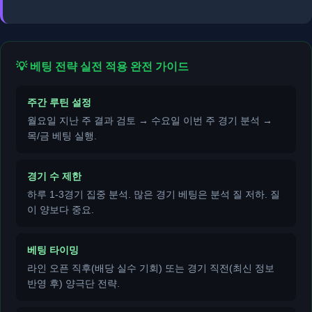
💡 베팅 전략 실전 적용 완전 가이드
주간 루틴 설정
월요일 지난 주 결과 검토 → 수요일 이번 주 경기 분석 →
목/금 베팅 실행.
경기 수 제한
하루 1-3경기 집중 분석. 많은 경기 베팅은 분석 질 저하. 질
이 양보다 중요.
베팅 타이밍
라인 오픈 직후(배당 실수 기회) 또는 경기 직전(최신 정보
반영 후) 양극단 전략.