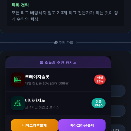
특화 전략
모든 리그 베팅하지 말고 2-3개 리그 전문가가 되는 것이 장
기 수익의 핵심.
🎁 추천 파트너
라이징슬롯
- 슬롯
🎰 오늘의 추천 카지노
첫충 50% · 매충 20% · 재충전 10% 추가 보너스.
🎁 첫충전 50%
크레이지슬롯
🎰
매일
·
15%
매일 첫입금 15% (최대 50만원)
Aventura 플레이텍 | 릴게임난다
비바카지노
·
🎪
첫충
보너스
신규가입 첫입금 보너스
Bonus Info 138 | 카지노 가이드 | 카지노월드
·
비아그라후불제
비아그라선불제
Medusa Megaways 슬롯 리뷰 | RTP 97.63% | NextGen | 카