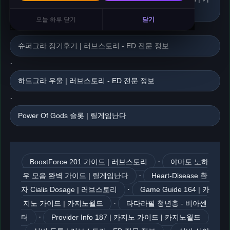
지노월드
오늘 하루 닫기
닫기
·
슈퍼그라 장기후기 | 러브스토리 - ED 전문 정보
·
하드그라 우울 | 러브스토리 - ED 전문 정보
·
Power Of Gods 슬롯 | 릴게임난다
·
BoostForce 201 가이드 | 러브스토리
야마토 노하
·
우 모음 완벽 가이드 | 릴게임난다
Heart-Disease 환
·
자 Cialis Dosage | 러브스토리
Game Guide 164 | 카
·
지노 가이드 | 카지노월드
타다라필 청년층 - 비아센
·
터
Provider Info 187 | 카지노 가이드 | 카지노월드