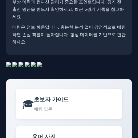
부상 이력과 컨디션 관리가 중요한 포인트입니다. 경기 전
출전 명단을 반드시 확인하시고, 최근 5경기 기록을 참고하
세요.
베팅은 정보 싸움입니다. ​충분한 분석 없이 감정적으로 베팅
하면 손실 확률이 높아집니다. ​​항상 데이터를 기반으로 판단
하세요.
초보자 가이드
🎓
베팅 입문
용어 사전