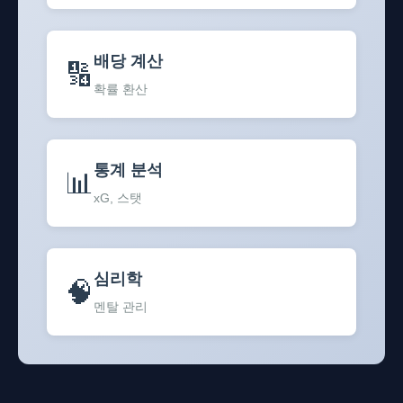
배당 계산
🔢
확률 환산
통계 분석
📊
xG, 스탯
심리학
🧠
멘탈 관리