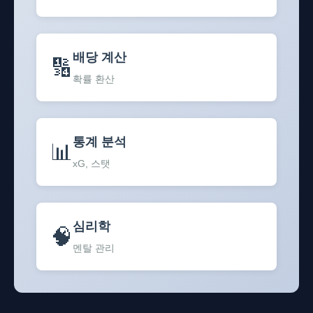
배당 계산
🔢
확률 환산
통계 분석
📊
xG, 스탯
심리학
🧠
멘탈 관리