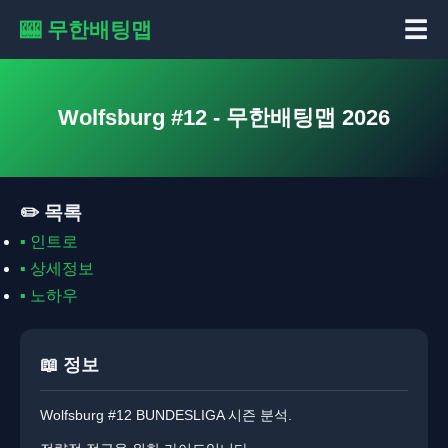
☰
🎰 무한배팅맵
Wolfsburg #12 - 무한배팅맵 2026
✏️ 목록
▪ 인트로
▪ 상세정보
▪ 노하우
📖 정보
Wolfsburg #12 BUNDESLIGA 시즌 분석.