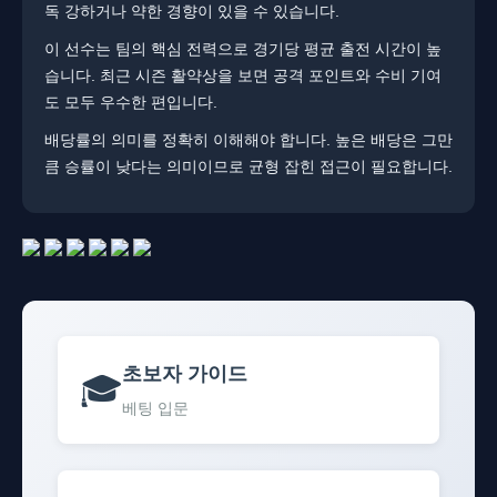
독 강하거나 약한 경향이 있을 수 있습니다.
이 선수는 팀의 핵심 전력으로 경기당 평균 출전 시간이 높
습니다. 최근 시즌 활약상을 보면 공격 포인트와 수비 기여
도 모두 우수한 편입니다.
배당률의 의미를 정확히 이해해야 합니다. ​​높은 배당은 그만
큼 승률이 낮다는 의미이므로 균형 잡힌 접근이 필요합니다.
초보자 가이드
🎓
베팅 입문