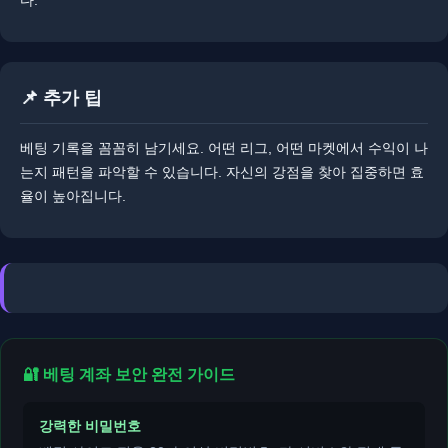
다.
📌 추가 팁
베팅 기록을 꼼꼼히 남기세요. 어떤 리그, 어떤 마켓에서 수익이 나
는지 패턴을 파악할 수 있습니다. 자신의 강점을 찾아 집중하면 효
율이 높아집니다.
🔐 베팅 계좌 보안 완전 가이드
강력한 비밀번호