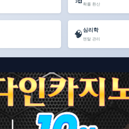
확률 환산
심리학
🧠
멘탈 관리