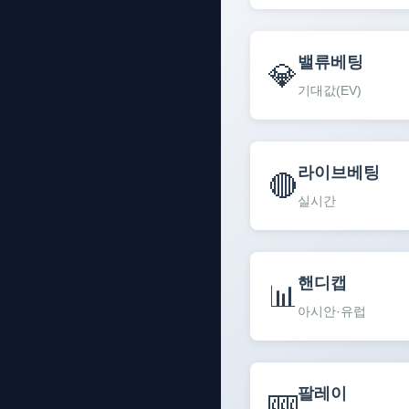
밸류베팅
💎
기대값(EV)
라이브베팅
🔴
실시간
핸디캡
📊
아시안·유럽
팔레이
🎰