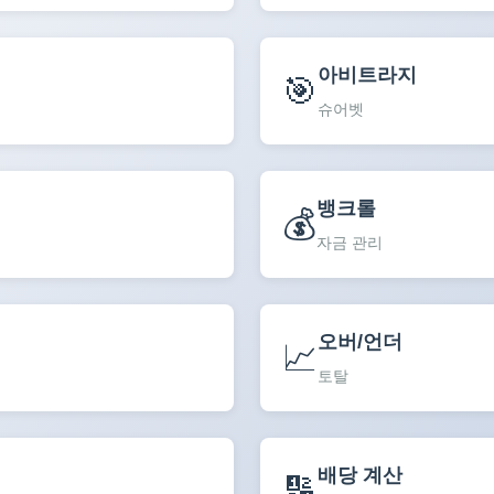
아비트라지
🎯
슈어벳
뱅크롤
💰
자금 관리
오버/언더
📈
토탈
배당 계산
🔢