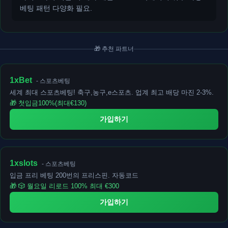
베팅 패턴 다양화 필요.
🎁 추천 파트너
1xBet
- 스포츠베팅
세계 최대 스포츠베팅! 축구,농구,e스포츠. 업계 최고 배당 마진 2-3%.
🎁 첫입금100%(최대€130)
가입하기
1xslots
- 스포츠베팅
입금 프리 베팅 200번의 프리스핀. 자동코드
🎁 🎲 월요일 리로드 100% 최대 €300
가입하기