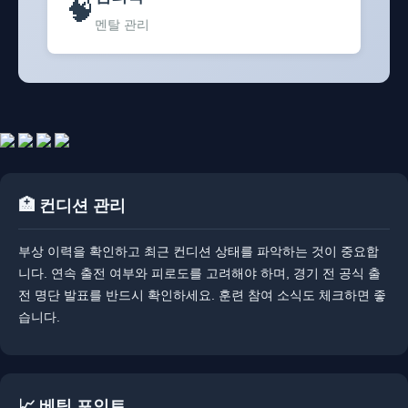
🧠
멘탈 관리
🏥 컨디션 관리
부상 이력을 확인하고 최근 컨디션 상태를 파악하는 것이 중요합
니다. ​​연속 출전 여부와 피로도를 고려해야 하며, 경기 전 공식 출
전 명단 발표를 반드시 확인하세요. ​훈련 참여 소식도 체크하면 좋
습니다.
📈 베팅 포인트