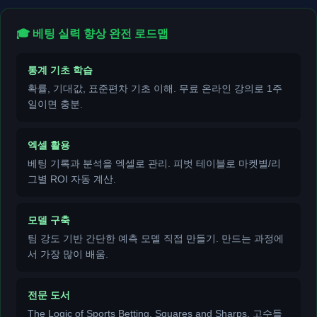
🎓 베팅 실력 향상 완전 로드맵
통계 기초 학습
확률, 기대값, 표준편차 기초 이해. 무료 온라인 강의로 1주
일이면 충분.
엑셀 활용
베팅 기록과 분석을 엑셀로 관리. 피벗 테이블로 마켓별/리
그별 ROI 자동 계산.
모델 구축
팀 강도 기반 간단한 예측 모델 직접 만들기. 만드는 과정에
서 가장 많이 배움.
전문 도서
The Logic of Sports Betting, Squares and Sharps. 고수들