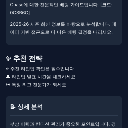
Chase에 대한 전문적인 베팅 가이드입니다. ​​[코드:
0C8B6C]
2025-26 시즌 최신 정보를 바탕으로 분석합니다. ​데
이터 기반 접근으로 더 나은 베팅 결정을 내리세요.
✨ 추천 전략
⭐ 주전 라인업 확인은 필수입니다
🔔 라인업 발표 시간을 체크하세요
🎯 특정 리그 전문가가 되세요
📝 상세 분석
부상 이력과 컨디션 관리가 중요한 포인트입니다. 경