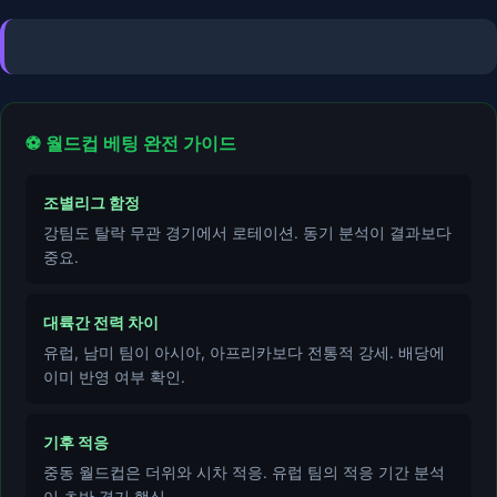
⚽ 월드컵 베팅 완전 가이드
조별리그 함정
강팀도 탈락 무관 경기에서 로테이션. 동기 분석이 결과보다
중요.
대륙간 전력 차이
유럽, 남미 팀이 아시아, 아프리카보다 전통적 강세. 배당에
이미 반영 여부 확인.
기후 적응
중동 월드컵은 더위와 시차 적응. 유럽 팀의 적응 기간 분석