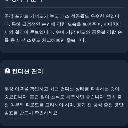
공격 포인트 기여도가 높고 패스 성공률도 우수한 편입니
다. ​특히 결정적인 순간에 강한 모습을 보여주며, 빅매치에
서의 활약이 돋보입니다. ​​수비 가담 빈도와 공중볼 경합 승
률 등 세부 스탯도 체크해보면 좋습니다.
🏥 컨디션 관리
부상 이력을 확인하고 최근 컨디션 상태를 파악하는 것이
중요합니다. 훈련 참여 소식도 체크하면 좋습니다. 연속 출
전 여부와 피로도를 고려해야 하며, 경기 전 공식 출전 명단
발표를 반드시 확인하세요.