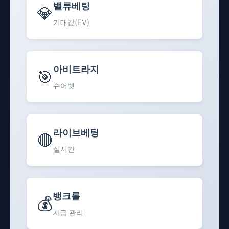
밸류베팅
💎
기대값(EV)
아비트라지
🎯
슈어벳
라이브베팅
🔴
실시간
뱅크롤
💰
자금 관리