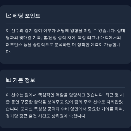
📈 베팅 포인트
이 선수의 경기 참여 여부가 배당에 영향을 미칠 수 있습니다. ​​상대
팀과의 맞대결 기록, 홈/원정 성적 차이, 특정 리그나 대회에서의
퍼포먼스 등을 종합적으로 분석하면 더 정확한 예측이 가능합니
다.
📊 기본 정보
이 선수는 팀에서 핵심적인 역할을 담당하고 있습니다. ​최근 몇 시
즌 동안 꾸준한 활약을 보여주고 있어 팀의 주축 선수로 자리잡았
습니다. 포지션 특성상 공격과 수비 양면에서 중요한 기여를 하며,
경기당 평균 출전 시간도 상위권에 속합니다.