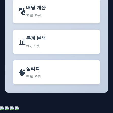
배당 계산
🔢
확률 환산
통계 분석
📊
xG, 스탯
심리학
🧠
멘탈 관리