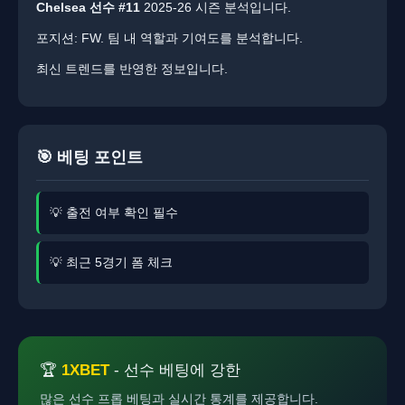
Chelsea 선수 #11
2025-26 시즌 분석입니다.
포지션: FW. 팀 내 역할과 기여도를 분석합니다.
최신 트렌드를 반영한 정보입니다.
🎯 베팅 포인트
💡 출전 여부 확인 필수
💡 최근 5경기 폼 체크
🏆
1XBET
- 선수 베팅에 강한
많은 선수 프롭 베팅과 실시간 통계를 제공합니다.