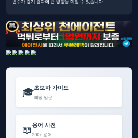
변수가 경기 결과에 큰 영향을 미칠 수 있습니다.
초보자 가이드
🎓
베팅 입문
용어 사전
📖
200+ 용어