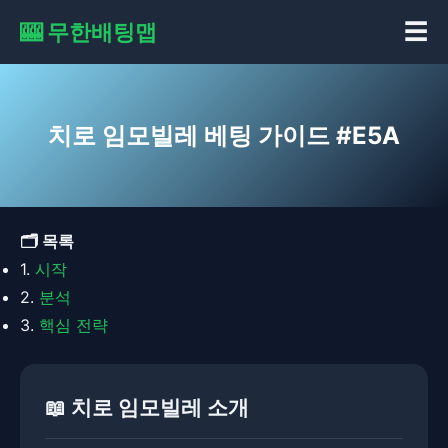
🎰 무한배팅맵
☰
치로 임모빌레 베팅 가이드 #E5A
🗂️ 목록
1.
시작
2.
분석
3.
핵심 전략
📖 치로 임모빌레 소개