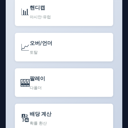
핸디캡
📊
아시안·유럽
오버/언더
📈
토탈
팔레이
🎰
다폴더
배당 계산
🔢
확률 환산