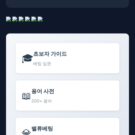
초보자 가이드
🎓
베팅 입문
용어 사전
📖
200+ 용어
밸류베팅
💎