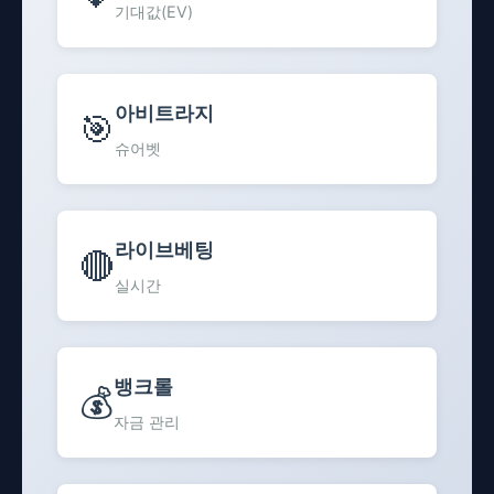
기대값(EV)
아비트라지
🎯
슈어벳
라이브베팅
🔴
실시간
뱅크롤
💰
자금 관리