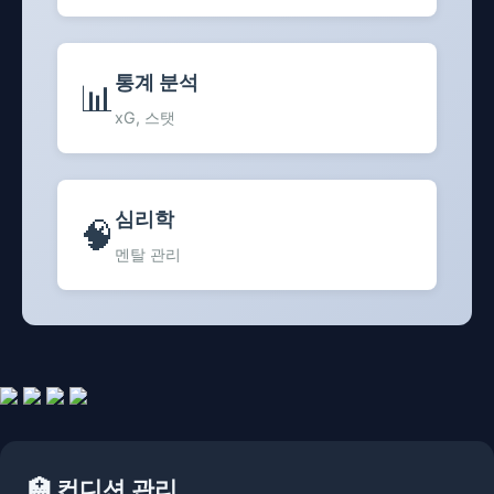
통계 분석
📊
xG, 스탯
심리학
🧠
멘탈 관리
🏥 컨디션 관리