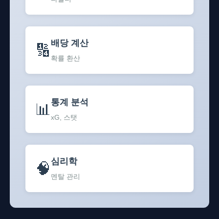
배당 계산
🔢
확률 환산
통계 분석
📊
xG, 스탯
심리학
🧠
멘탈 관리