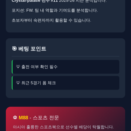
Crystal-palace 선수 #11
2025-26 시즌 분석입니다.
포지션: FW. ​​팀 내 역할과 기여도를 분석합니다.
초보자부터 숙련자까지 활용할 수 있습니다.
🎯 베팅 포인트
💡 출전 여부 확인 필수
💡 최근 5경기 폼 체크
⚽
M88
- 스포츠 전문
아시아 훌륭한 스포츠북으로 선수별 배당이 탁월합니다.