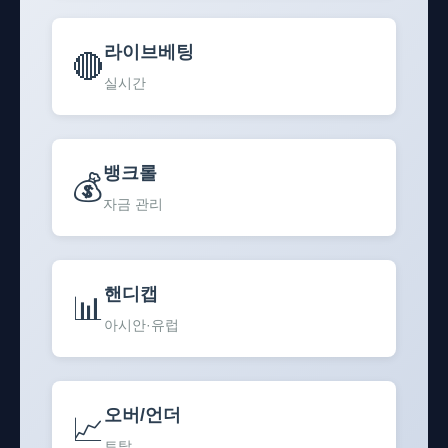
라이브베팅
🔴
실시간
뱅크롤
💰
자금 관리
핸디캡
📊
아시안·유럽
오버/언더
📈
토탈