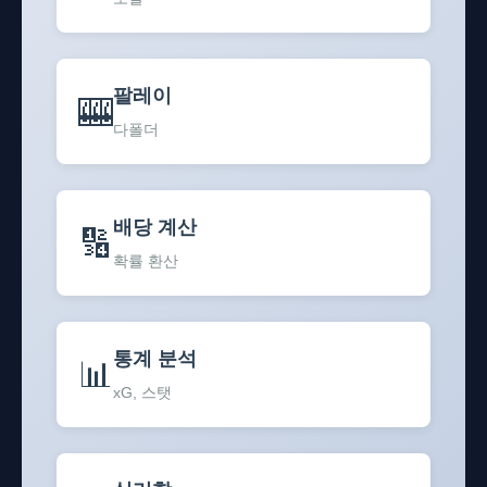
팔레이
🎰
다폴더
배당 계산
🔢
확률 환산
통계 분석
📊
xG, 스탯