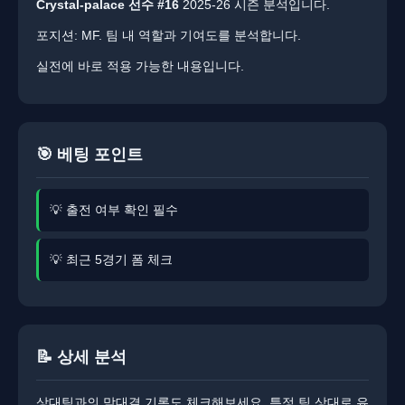
Crystal-palace 선수 #16
2025-26 시즌 분석입니다.
포지션: MF. 팀 내 역할과 기여도를 분석합니다.
실전에 바로 적용 가능한 내용입니다.
🎯 베팅 포인트
💡 출전 여부 확인 필수
💡 최근 5경기 폼 체크
📝 상세 분석
상대팀과의 맞대결 기록도 체크해보세요. ​​특정 팀 상대로 유