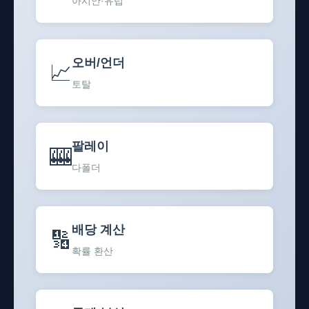
아시안·유럽
오버/언더
📈
토탈
팔레이
🎰
다폴더
배당 계산
🔢
확률 환산