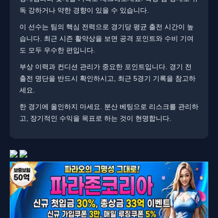
독 강하거나 약한 경향이 있을 수 있습니다.
이 선수는 팀의 핵심 전력으로 경기당 평균 출전 시간이 높
습니다. 최근 시즌 활약상을 보면 공격 포인트와 수비 기여
도 모두 우수한 편입니다.
부상 이력과 컨디션 관리가 중요한 포인트입니다. ​​경기 전
출전 명단을 반드시 확인하시고, 최근 5경기 기록을 참고하
세요.
한 경기에 올인하지 마세요. 분산 베팅으로 리스크를 관리하
고, 장기적인 수익을 목표로 하는 것이 현명합니다.