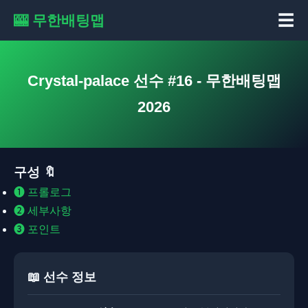
☰
🎰 무한배팅맵
Crystal-palace 선수 #16 - 무한배팅맵
2026
구성 🔖
➊
프롤로그
➋
세부사항
➌
포인트
📖 선수 정보