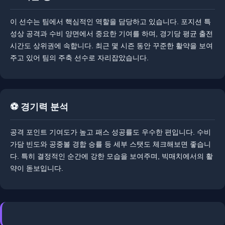
이 선수는 팀에서 핵심적인 역할을 담당하고 있습니다. ​포지션 특
성상 공격과 수비 양면에서 중요한 기여를 하며, 경기당 평균 출전
시간도 상위권에 속합니다. ​​최근 몇 시즌 동안 꾸준한 활약을 보여
주고 있어 팀의 주축 선수로 자리잡았습니다.
⚽ 경기력 분석
공격 포인트 기여도가 높고 패스 성공률도 우수한 편입니다. ​수비
가담 빈도와 공중볼 경합 승률 등 세부 스탯도 체크해보면 좋습니
다. ​특히 결정적인 순간에 강한 모습을 보여주며, 빅매치에서의 활
약이 돋보입니다.