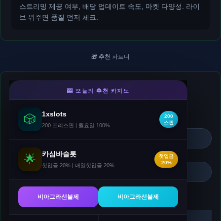
스트리밍 제공 여부, 배당 업데이트 속도, 마켓 다양성. 라이
브 위주면 품질 먼저 체크.
🎁 추천 파트너
슈퍼플레이
- 카지노
🎰 오늘의 추천 카지노
매주/매월 쿠폰 · 신규회원 특별 혜택.
🎁 50%+포인트+쿠폰
1xslots
🎲
200
·
스핀
200 프리스핀 | 월요일 100%
Mlb Week 12 - 베팅 가이드 2026 #2C5 - 무한배팅맵
카심바슬롯
· ·
🌟
첫입금
20%
첫입금 20% | 매일첫입금 20%
야마토 핵심 공략 완벽 가이드 | 릴게임난다
·
비아그라선불제
비아그라선불제