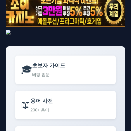
초보자 가이드
🎓
베팅 입문
용어 사전
📖
200+ 용어