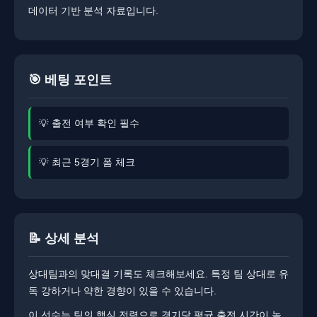
데이터 기반 분석 자료입니다.
🎯 베팅 포인트
💡 출전 여부 확인 필수
💡 최근 5경기 폼 체크
📝 상세 분석
상대팀과의 맞대결 기록도 체크해보세요. ​특정 팀 상대로 유
독 강하거나 약한 경향이 있을 수 있습니다.
이 선수는 팀의 핵심 전력으로 경기당 평균 출전 시간이 높