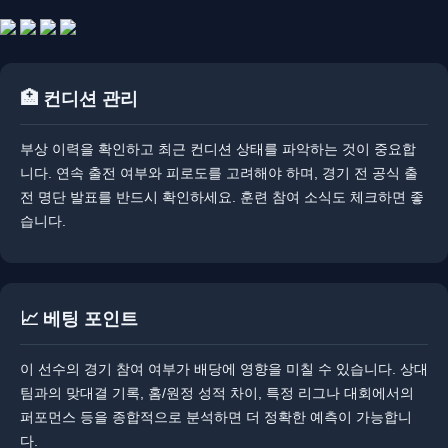
🏥 컨디션 관리
부상 이력을 확인하고 최근 컨디션 상태를 파악하는 것이 중요합
니다. ​연속 출전 여부와 피로도를 고려해야 하며, 경기 전 공식 출
전 명단 발표를 반드시 확인하세요. ​​훈련 참여 소식도 체크하면 좋
습니다.
📈 베팅 포인트
이 선수의 경기 참여 여부가 배당에 영향을 미칠 수 있습니다. 상대
팀과의 맞대결 기록, 홈/원정 성적 차이, 특정 리그나 대회에서의
퍼포먼스 등을 종합적으로 분석하면 더 정확한 예측이 가능합니
다.