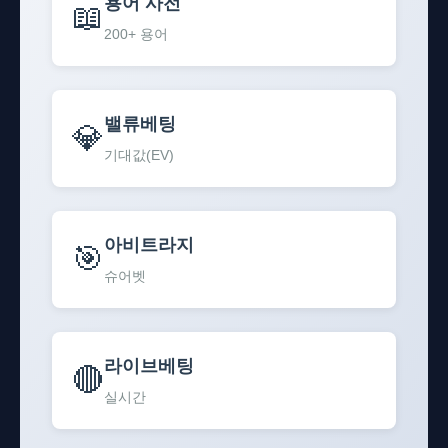
용어 사전
📖
200+ 용어
밸류베팅
💎
기대값(EV)
아비트라지
🎯
슈어벳
라이브베팅
🔴
실시간