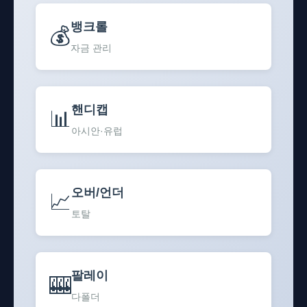
뱅크롤
💰
자금 관리
핸디캡
📊
아시안·유럽
오버/언더
📈
토탈
팔레이
🎰
다폴더