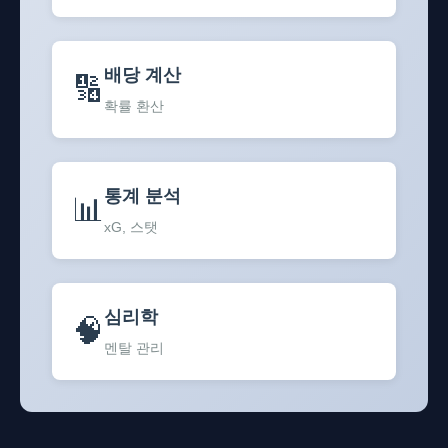
배당 계산
🔢
확률 환산
통계 분석
📊
xG, 스탯
심리학
🧠
멘탈 관리