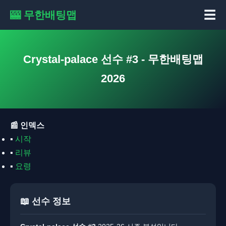
☰
🎰 무한배팅맵
Crystal-palace 선수 #3 - 무한배팅맵
2026
📰 인덱스
▪
시작
▪
리뷰
▪
요령
📖 선수 정보