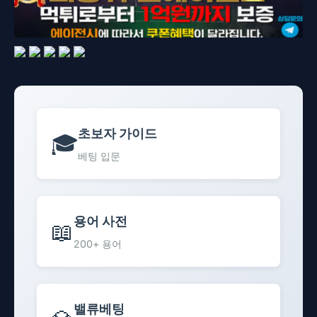
초보자 가이드
🎓
베팅 입문
용어 사전
📖
200+ 용어
밸류베팅