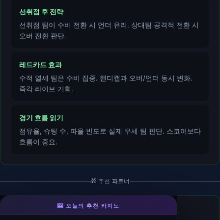
선취점 후 전략
선취점 팀이 수비 전환 시 언더 유리. 상대팀 공격적 전환 시
오버 전환 판단.
레드카드 효과
수적 열세 팀은 수비 집중. 핸디캡과 오버/언더 동시 변화.
즉각 라이브 기회.
경기 흐름 읽기
점유율, 슈팅 수, 파울 빈도로 실제 우세 팀 판단. 스코어보다
흐름이 중요.
🎁 추천 파트너
🎰 오늘의 추천 카지노
슈퍼플레이
- 카지노