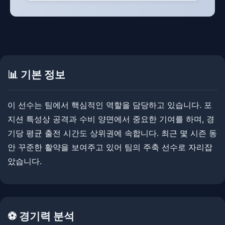
📊 기본 정보
이 선수는 팀에서 핵심적인 역할을 담당하고 있습니다. ​​포
지션 특성상 공격과 수비 양면에서 중요한 기여를 하며, 경
기당 평균 출전 시간도 상위권에 속합니다. 최근 몇 시즌 동
안 꾸준한 활약을 보여주고 있어 팀의 주축 선수로 자리잡
았습니다.
⚽ 경기력 분석