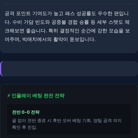
공격 포인트 기여도가 높고 패스 성공률도 우수한 편입니
다. ​​수비 가담 빈도와 공중볼 경합 승률 등 세부 스탯도 체
크해보면 좋습니다. ​특히 결정적인 순간에 강한 모습을 보
여주며, 빅매치에서의 활약이 돋보입니다.
⚡ 인플레이 베팅 완전 전략
전반 0-0 전략
골 없이 전반 종료 시 후반 오버 베팅 기회. 양팀 공격 의지
확인 후 진입.