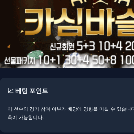
📈 베팅 포인트
이 선수의 경기 참여 여부가 배당에 영향을 미칠 수 있습니다
측이 가능합니다.