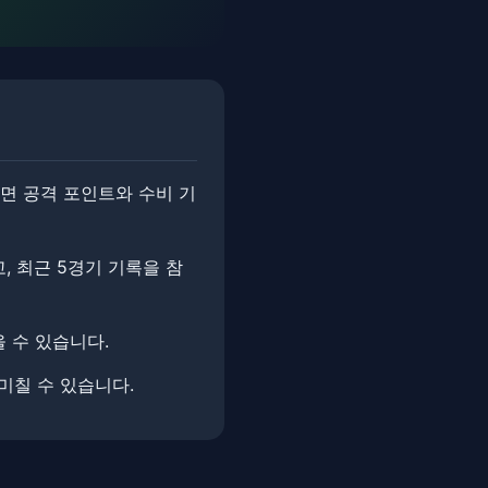
보면 공격 포인트와 수비 기
, 최근 5경기 기록을 참
 수 있습니다.
 미칠 수 있습니다.