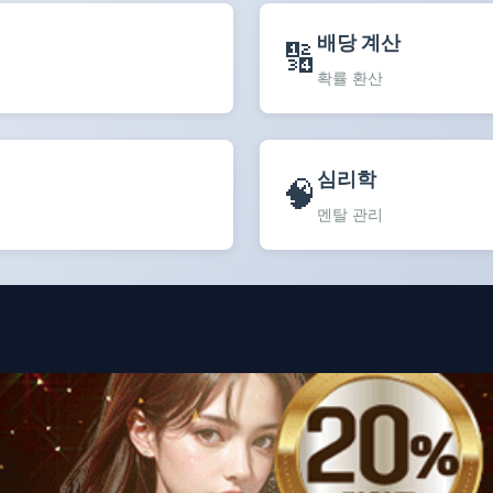
배당 계산
🔢
확률 환산
심리학
🧠
멘탈 관리