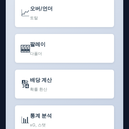
오버/언더
📈
토탈
팔레이
🎰
다폴더
배당 계산
🔢
확률 환산
통계 분석
📊
xG, 스탯