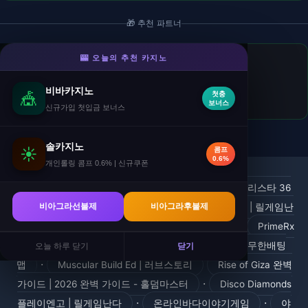
🎁 추천 파트너
🎰 오늘의 추천 카지노
다인카지노
- 온라인카지노
신규가입 후 첫입금 보너스 지급.
비바카지노
🎪
첫충
🎁 롤링조건 500%
보너스
신규가입 첫입금 보너스
솔카지노
☀️
콤프
0.6%
개인롤링 콤프 0.6% | 신규쿠폰
·
Bonanza Megaways 슬롯 | 릴게임난다
비달리스타 36
·
시간 지속 - 비아센터
비아그라선불제
야마토 프리스핀 튜토리얼 | 릴게임난
비아그라후불제
·
· ·
다
Stardust 마이크로게이밍 | 릴게임난다
PrimeRx
·
51 가이드 | 러브스토리
Guangzhou 선수 #2 - 무한배팅
오늘 하루 닫기
닫기
·
맵
Muscular Build Ed | 러브스토리
Rise of Giza 완벽
·
가이드 | 2026 완벽 가이드 - 홀덤마스터
Disco Diamonds
·
·
플레이엔고 | 릴게임난다
온라인바다이야기게임
야