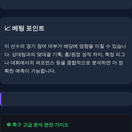
📈 베팅 포인트
이 선수의 경기 참여 여부가 배당에 영향을 미칠 수 있습니
다. ​​상대팀과의 맞대결 기록, 홈/원정 성적 차이, 특정 리그
나 대회에서의 퍼포먼스 등을 종합적으로 분석하면 더 정
확한 예측이 가능합니다.
⚽ 축구 고급 분석 완전 가이드