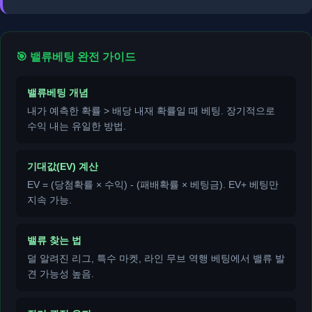
🎯 밸류베팅 완전 가이드
밸류베팅 개념
내가 예측한 확률 > 배당 내재 확률일 때 베팅. 장기적으로
수익 내는 유일한 방법.
기대값(EV) 계산
EV = (당첨확률 × 수익) - (패배확률 × 베팅금). EV+ 베팅만
지속 가능.
밸류 찾는 법
덜 알려진 리그, 특수 마켓, 라인 무브 역행 베팅에서 밸류 발
견 가능성 높음.