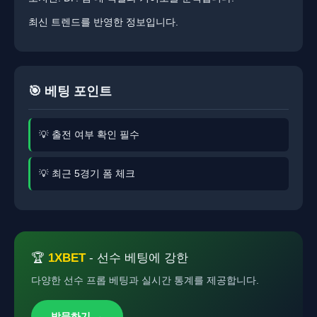
최신 트렌드를 반영한 정보입니다.
🎯 베팅 포인트
💡 출전 여부 확인 필수
💡 최근 5경기 폼 체크
🏆
1XBET
- 선수 베팅에 강한
다양한 선수 프롭 베팅과 실시간 통계를 제공합니다.
방문하기 →