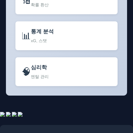
확률 환산
통계 분석
📊
xG, 스탯
심리학
🧠
멘탈 관리