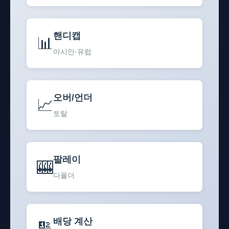
핸디캡
📊
아시안·유럽
오버/언더
📈
토탈
팔레이
🎰
다폴더
배당 계산
🔢