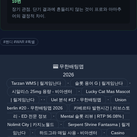
10번
장기 관점. 단기 결과에 흔들리지 않는 것이 프로와 아마추
어의 결정적 차이.
#핸디 #WAR #특별
🎰 무한배팅맵
2026
·
·
Tarzan WMS | 릴게임난다
슬롯 용어 G | 릴게임난다
·
시알리스 25mg 용량 - 비아센터
Lucky Cat Mas Mascot
· ·
·
| 릴게임난다
Uel 분석 #17 - 무한배팅맵
Union
berlin #20 - 무한배팅맵 2026
카베르타 발현시간 | 러브스토
·
리 - ED 전문 정보
Mental 슬롯 리뷰 | RTP 96.08% |
·
Nolimit City | 카지노월드
Serpent Shrine Fantasma | 릴게
·
·
임난다
하드그라 매일 사용 - 비아센터
Casino