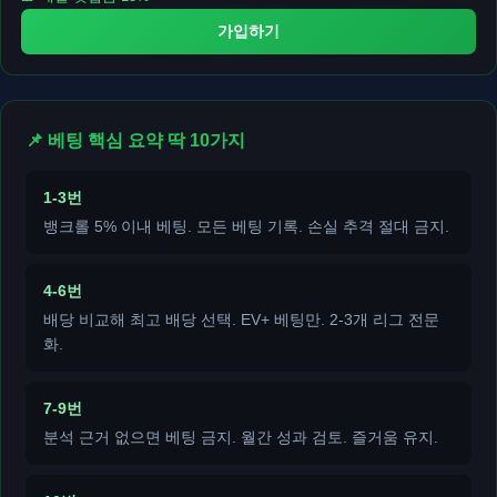
가입하기
📌 베팅 핵심 요약 딱 10가지
1-3번
뱅크롤 5% 이내 베팅. 모든 베팅 기록. 손실 추격 절대 금지.
4-6번
배당 비교해 최고 배당 선택. EV+ 베팅만. 2-3개 리그 전문
화.
7-9번
분석 근거 없으면 베팅 금지. 월간 성과 검토. 즐거움 유지.