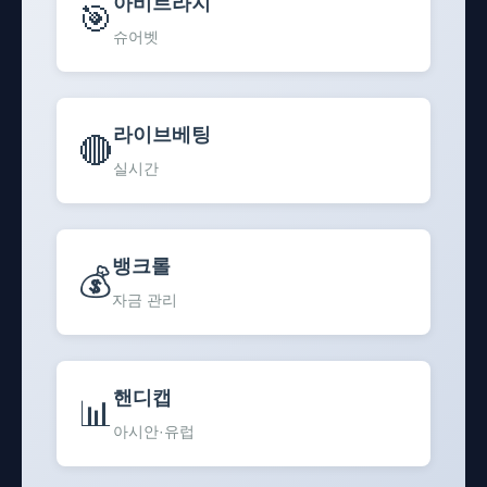
아비트라지
🎯
슈어벳
라이브베팅
🔴
실시간
뱅크롤
💰
자금 관리
핸디캡
📊
아시안·유럽