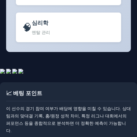
심리학
🧠
멘탈 관리
📈 베팅 포인트
이 선수의 경기 참여 여부가 배당에 영향을 미칠 수 있습니다. 상대
팀과의 맞대결 기록, 홈/원정 성적 차이, 특정 리그나 대회에서의
퍼포먼스 등을 종합적으로 분석하면 더 정확한 예측이 가능합니
다.