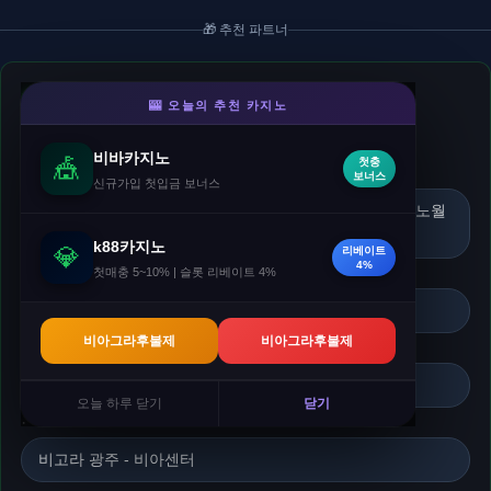
🎁 추천 파트너
솔카지노
- 카지노/베팅
🎰 오늘의 추천 카지노
개인롤링 콤프 0.6% · 신규회원 가입쿠폰 지급.
🎁 신규 가입쿠폰
비바카지노
🎪
첫충
·
보너스
신규가입 첫입금 보너스
Divine Fortune 슬롯 리뷰 | RTP 96.59% | NetEnt | 카지노월
드
k88카지노
💎
리베이트
4%
·
첫매충 5~10% | 슬롯 리베이트 4%
야마토 파칭코 완벽 가이드 | 릴게임난다
비아그라후불제
비아그라후불제
·
타오르 예상결과 - 비아센터
오늘 하루 닫기
닫기
·
비고라 광주 - 비아센터