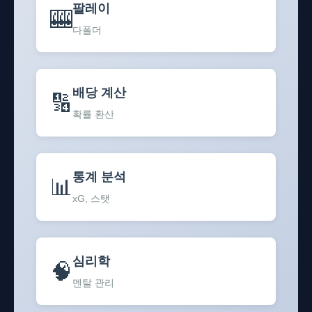
팔레이
🎰
다폴더
배당 계산
🔢
확률 환산
통계 분석
📊
xG, 스탯
심리학
🧠
멘탈 관리