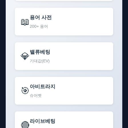
용어 사전
📖
200+ 용어
밸류베팅
💎
기대값(EV)
아비트라지
🎯
슈어벳
라이브베팅
🔴