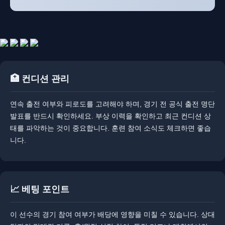
🏥 컨디션 관리
​​연속 출전 여부와 피로도를 고려해야 하며, 경기 전 공식 출전 명단
발표를 반드시 확인하세요. 부상 이력을 확인하고 최근 컨디션 상
태를 파악하는 것이 중요합니다. ​훈련 참여 소식도 체크하면 좋습
니다.
📈 베팅 포인트
이 선수의 경기 참여 여부가 배당에 영향을 미칠 수 있습니다. 상대