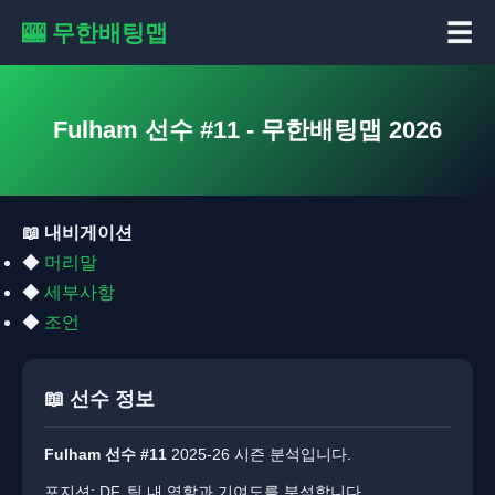
☰
🎰 무한배팅맵
Fulham 선수 #11 - 무한배팅맵 2026
📖 내비게이션
◆
머리말
◆
세부사항
◆
조언
📖 선수 정보
Fulham 선수 #11
2025-26 시즌 분석입니다.
포지션: DF. ​팀 내 역할과 기여도를 분석합니다.