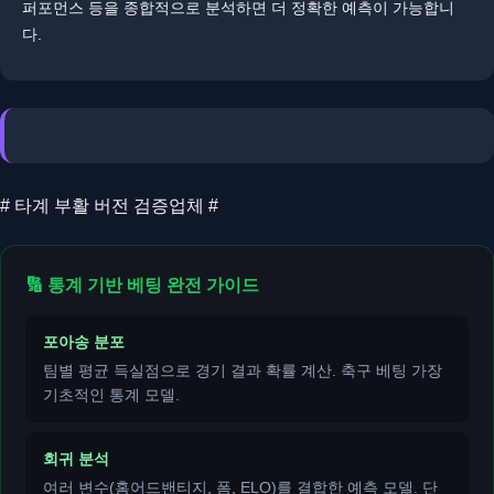
퍼포먼스 등을 종합적으로 분석하면 더 정확한 예측이 가능합니
다.
# 타계 부활 버전 검증업체 #
🔢 통계 기반 베팅 완전 가이드
포아송 분포
팀별 평균 득실점으로 경기 결과 확률 계산. 축구 베팅 가장
기초적인 통계 모델.
회귀 분석
여러 변수(홈어드밴티지, 폼, ELO)를 결합한 예측 모델. 단