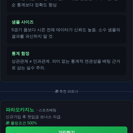
순 통계보다 정확도 향상.
샘플 사이즈
5경기 폼보다 시즌 전체 데이터가 신뢰도 높음. 소수 샘플의
결과를 과신하지 말 것.
통계 함정
상관관계 ≠ 인과관계. 의미 없는 통계적 연관성을 베팅 근거
로 삼는 실수 주의.
🎁 추천 파트너
파라오카지노
- 스포츠베팅
신규가입 후 첫입금 보너스 지급.
🎁 롤링조건 500%
가입하기