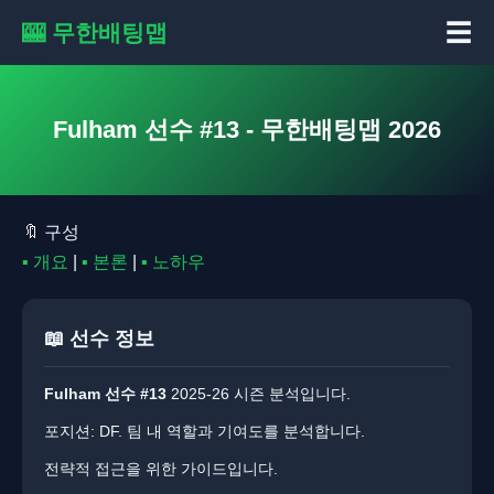
☰
🎰 무한배팅맵
Fulham 선수 #13 - 무한배팅맵 2026
🔖 구성
▪ 개요
|
▪ 본론
|
▪ 노하우
📖 선수 정보
Fulham 선수 #13
2025-26 시즌 분석입니다.
포지션: DF. ​​팀 내 역할과 기여도를 분석합니다.
전략적 접근을 위한 가이드입니다.