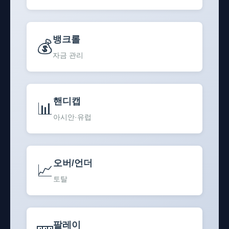
뱅크롤
💰
자금 관리
핸디캡
📊
아시안·유럽
오버/언더
📈
토탈
팔레이