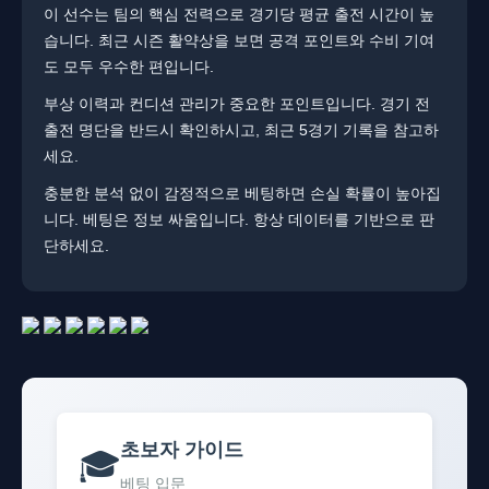
이 선수는 팀의 핵심 전력으로 경기당 평균 출전 시간이 높
습니다. ​​최근 시즌 활약상을 보면 공격 포인트와 수비 기여
도 모두 우수한 편입니다.
부상 이력과 컨디션 관리가 중요한 포인트입니다. ​경기 전
출전 명단을 반드시 확인하시고, 최근 5경기 기록을 참고하
세요.
​​충분한 분석 없이 감정적으로 베팅하면 손실 확률이 높아집
니다. 베팅은 정보 싸움입니다. ​항상 데이터를 기반으로 판
단하세요.
초보자 가이드
🎓
베팅 입문