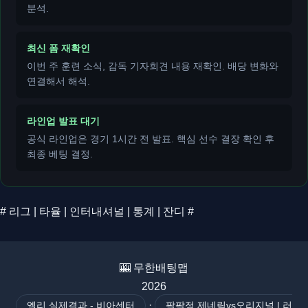
분석.
최신 폼 재확인
이번 주 훈련 소식, 감독 기자회견 내용 재확인. 배당 변화와
연결해서 해석.
라인업 발표 대기
공식 라인업은 경기 1시간 전 발표. 핵심 선수 결장 확인 후
최종 베팅 결정.
# 리그 | 타율 | 인터내셔널 | 통계 | 잔디 #
🎰 무한배팅맵
2026
·
엘리 실제결과 - 비아센터
팔팔정 제네릭vs오리지널 | 러