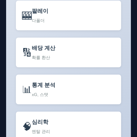
팔레이
🎰
다폴더
배당 계산
🔢
확률 환산
통계 분석
📊
xG, 스탯
심리학
🧠
멘탈 관리