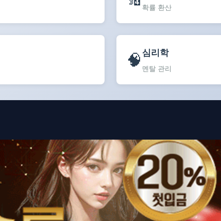
확률 환산
심리학
🧠
멘탈 관리