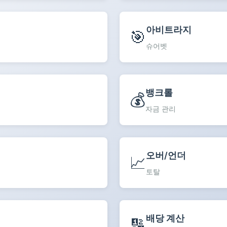
아비트라지
🎯
슈어벳
뱅크롤
💰
자금 관리
오버/언더
📈
토탈
배당 계산
🔢