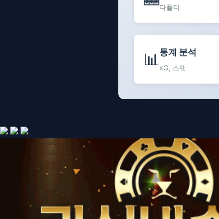
다폴더
통계 분석
📊
xG, 스탯