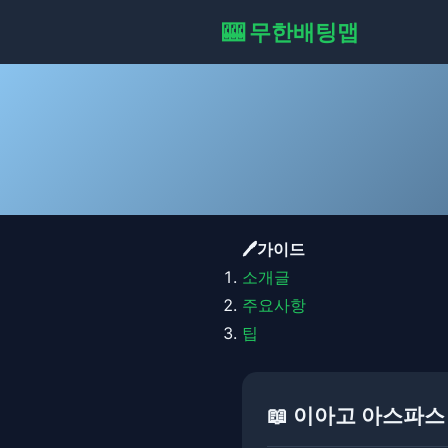
🎰 무한배팅맵
🖊️가이드
소개글
주요사항
팁
📖 이아고 아스파스