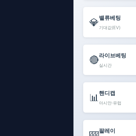
밸류베팅
💎
기대값(EV)
라이브베팅
🔴
실시간
핸디캡
📊
아시안·유럽
팔레이
🎰