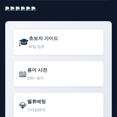
초보자 가이드
🎓
베팅 입문
용어 사전
📖
200+ 용어
밸류베팅
💎
기대값(EV)