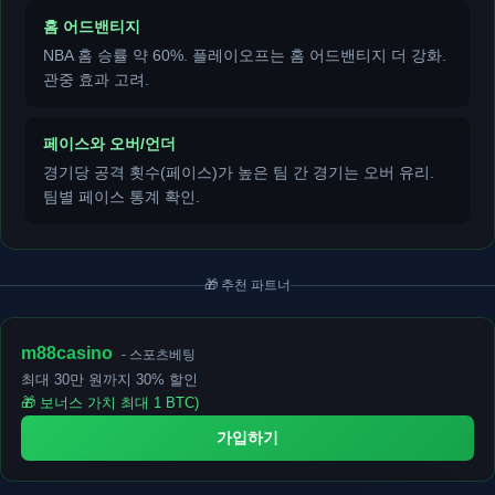
홈 어드밴티지
NBA 홈 승률 약 60%. 플레이오프는 홈 어드밴티지 더 강화.
관중 효과 고려.
페이스와 오버/언더
경기당 공격 횟수(페이스)가 높은 팀 간 경기는 오버 유리.
팀별 페이스 통계 확인.
🎁 추천 파트너
m88casino
- 스포츠베팅
최대 30만 원까지 30% 할인
🎁 보너스 가치 최대 1 BTC)
가입하기