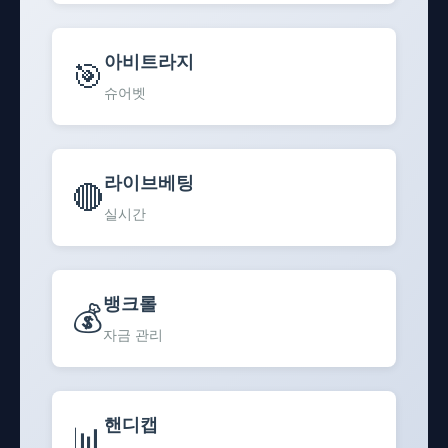
아비트라지
🎯
슈어벳
라이브베팅
🔴
실시간
뱅크롤
💰
자금 관리
핸디캡
📊