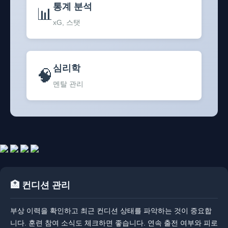
통계 분석
📊
xG, 스탯
심리학
🧠
멘탈 관리
🏥 컨디션 관리
부상 이력을 확인하고 최근 컨디션 상태를 파악하는 것이 중요합
니다. ​훈련 참여 소식도 체크하면 좋습니다. ​연속 출전 여부와 피로