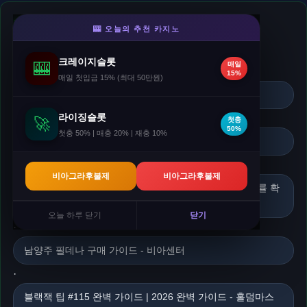
카심바슬롯
- 슬롯
🎰 오늘의 추천 카지노
첫입금 20% · 매일첫입금 +5% · 10년 무사고.
🎁 첫입금 20%
크레이지슬롯
🎰
매일
·
15%
매일 첫입금 15% (최대 50만원)
Expected Value Calc | 릴게임난다
라이징슬롯
·
🚀
첫충
50%
첫충 50% | 매충 20% | 재충 10%
QTo 플레이 가이드 | 2026 완벽 가이드 - 홀덤마스터
·
비아그라후불제
비아그라후불제
세븐 파이브 수티드 (75s) 전략 프리플랍 포스트플랍 승률 확
률 완벽 가이드 | 홀덤마스터 - 홀덤마스터
오늘 하루 닫기
닫기
·
남양주 필데나 구매 가이드 - 비아센터
·
블랙잭 팁 #115 완벽 가이드 | 2026 완벽 가이드 - 홀덤마스