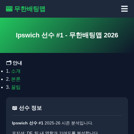
☰
🎰 무한배팅맵
Ipswich 선수 #1 - 무한배팅맵 2026
🗂️ 안내
1.
소개
2.
본론
3.
꿀팁
📖 선수 정보
Ipswich 선수 #1
2025-26 시즌 분석입니다.
포지션: DF. 팀 내 역할과 기여도를 분석합니다.