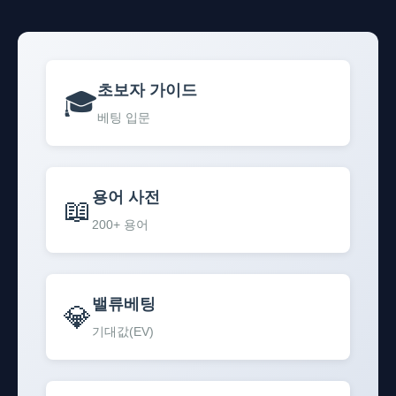
초보자 가이드
🎓
베팅 입문
용어 사전
📖
200+ 용어
밸류베팅
💎
기대값(EV)