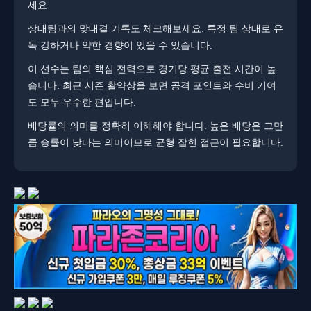
세요.
상대팀과의 맞대결 기록도 체크해보세요. 특정 팀 상대로 유
독 강하거나 약한 경향이 있을 수 있습니다.
이 선수는 팀의 핵심 전력으로 경기당 평균 출전 시간이 높
습니다. ​​최근 시즌 활약상을 보면 공격 포인트와 수비 기여
도 모두 우수한 편입니다.
배당률의 의미를 정확히 이해해야 합니다. ​​높은 배당은 그만
큼 승률이 낮다는 의미이므로 균형 잡힌 접근이 필요합니다.