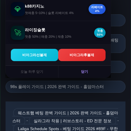
🎁 롤링조건 500%
k88카지노
💎
리베이트
·
4%
첫매충 5~10% | 슬롯 리베이트 4%
고령자 발기부전 - 비아센터
라이징슬롯
·
🚀
첫충
50%
첫충 50% | 매충 20% | 재충 10%
Ucl Common Mistakes - 베팅 가이드 2026 #715 - 무한배팅
맵
비아그라선불제
비아그라후불제
·
T2s 플레이 가이드 | 2026 완벽 가이드 - 홀덤마스터
오늘 하루 닫기
닫기
·
98s 플레이 가이드 | 2026 완벽 가이드 - 홀덤마스터
웨스트햄 베팅 완벽 가이드 | 2026 완벽 가이드 - 홀덤마
·
·
스터
실라그라 작용 | 러브스토리 - ED 전문 정보
Laliga Schedule Spots - 베팅 가이드 2026 #89F - 무한