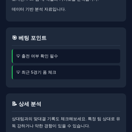
데이터 기반 분석 자료입니다.
🎯 베팅 포인트
💡 출전 여부 확인 필수
💡 최근 5경기 폼 체크
📝 상세 분석
상대팀과의 맞대결 기록도 체크해보세요. ​​특정 팀 상대로 유
독 강하거나 약한 경향이 있을 수 있습니다.