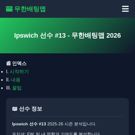
☰
🎰 무한배팅맵
Ipswich 선수 #13 - 무한배팅맵 2026
📰 인덱스
I.
시작하기
II.
내용
III.
꿀팁
📖 선수 정보
Ipswich 선수 #13
2025-26 시즌 분석입니다.
포지션: FW. ​팀 내 역할과 기여도를 분석합니다.