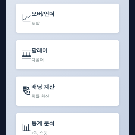
오버/언더
📈
토탈
팔레이
🎰
다폴더
배당 계산
🔢
확률 환산
통계 분석
📊
xG, 스탯