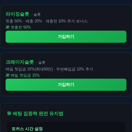
라이징슬롯
- 슬롯
첫충 50% · 매충 20% · 재충전 10% 추가 보너스.
🎁 첫충전 50%
가입하기
크레이지슬롯
- 슬롯
매일 첫입금 15%(최대50만) · 두번째입금 10% 추가.
🎁 매일 첫입금 15%
가입하기
🎯 베팅 집중력 완전 유지법
포커스 시간 설정