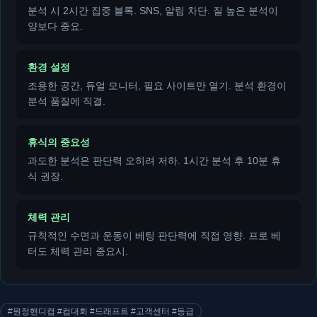
분석 시 2시간 집중 블록. SNS, 알림 차단. 질 높은 분석이
양보다 중요.
환경 설정
조용한 공간, 듀얼 모니터, 필요 사이트만 열기. 분석 환경이
분석 품질에 직결.
휴식의 중요성
과도한 분석은 판단력 오히려 저하. 1시간 분석 후 10분 휴
식 권장.
체력 관리
규칙적인 수면과 운동이 베팅 판단력에 직접 영향. 프로 베
터도 체력 관리 중요시.
#원정핸디캡 #컵대회 #드래프트 #고객센터 #등급