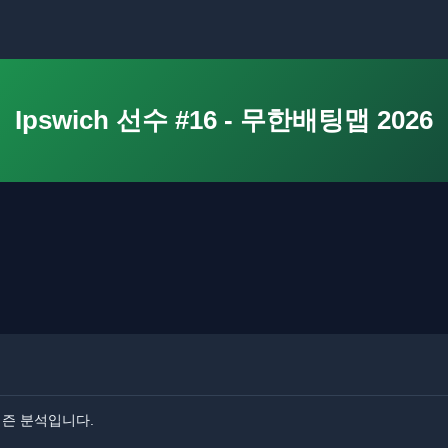
Ipswich 선수 #16 - 무한배팅맵 2026
 시즌 분석입니다.