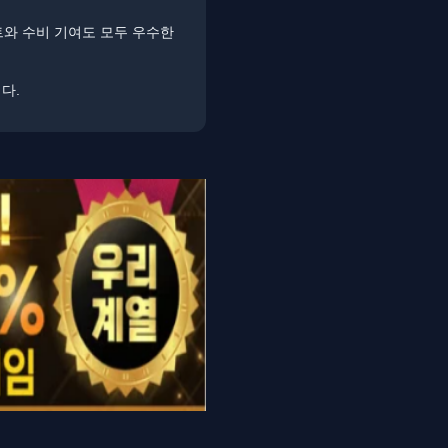
트와 수비 기여도 모두 우수한
다.