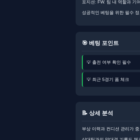
포지션: FW. 팀 내 역할과 
성공적인 베팅을 위한 필수 정
🎯 베팅 포인트
💡 출전 여부 확인 필수
💡 최근 5경기 폼 체크
📝 상세 분석
부상 이력과 컨디션 관리가 중
상대팀과의 맞대결 기록도 체크해