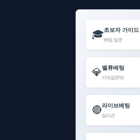
초보자 가이드
🎓
베팅 입문
밸류베팅
💎
기대값(EV)
라이브베팅
🔴
실시간