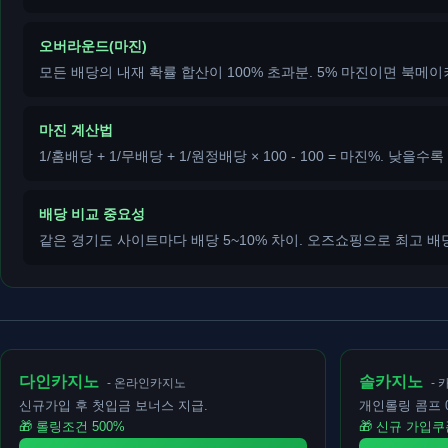
오버라운드(마진)
모든 배당의 내재 확률 합산이 100% 초과분. 5% 마진이면 북메이커
마진 계산법
1/홈배당 + 1/무배당 + 1/원정배당 × 100 - 100 = 마진%. 낮을
배당 비교 중요성
같은 경기도 사이트마다 배당 5~10% 차이. 오즈쇼핑으로 최고 배
다인카지노
솔카지노
- 온라인카지노
- 
신규가입 후 첫입금 보너스 지급.
개인롤링 콤프 0
🎁 롤링조건 500%
🎁 신규 가입쿠