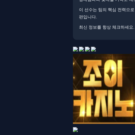
이 선수는 팀의 핵심 전력으로 
편입니다.
최신 정보를 항상 체크하세요. 