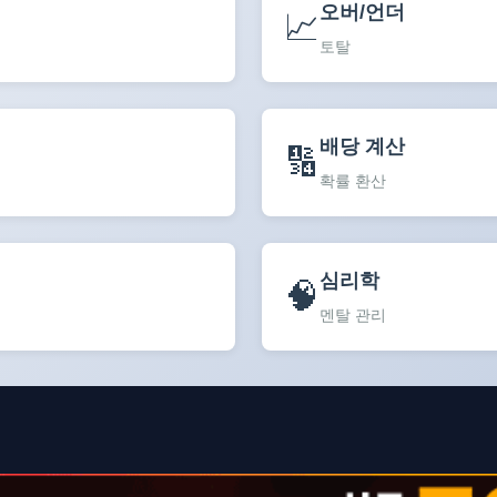
오버/언더
📈
토탈
배당 계산
🔢
확률 환산
심리학
🧠
멘탈 관리