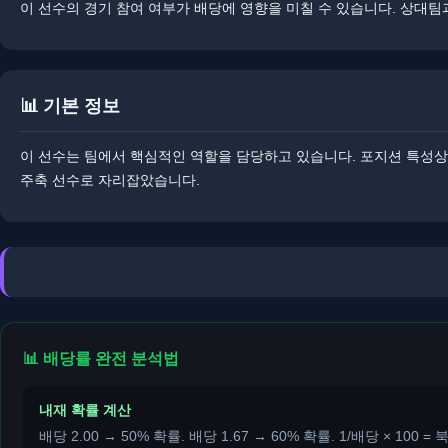
이 선수의 경기 참여 여부가 배당에 영향을 미칠 수 있습니다. 상대팀
📊 기본 정보
이 선수는 팀에서 핵심적인 역할을 담당하고 있습니다. ​포지션 특성상 
주축 선수로 자리잡았습니다.
📊 배당률 완전 분석법
내재 확률 계산
배당 2.00 → 50% 확률. 배당 1.67 → 60% 확률. 1/배당 × 100 