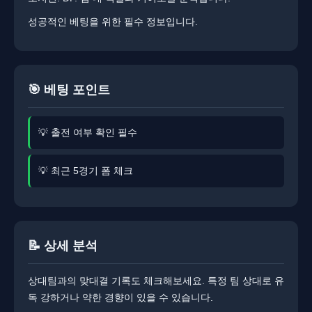
성공적인 베팅을 위한 필수 정보입니다.
🎯 베팅 포인트
💡 출전 여부 확인 필수
💡 최근 5경기 폼 체크
📝 상세 분석
상대팀과의 맞대결 기록도 체크해보세요. ​특정 팀 상대로 유
독 강하거나 약한 경향이 있을 수 있습니다.