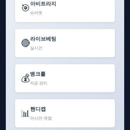
아비트라지
🎯
슈어벳
라이브베팅
🔴
실시간
뱅크롤
💰
자금 관리
핸디캡
📊
아시안·유럽