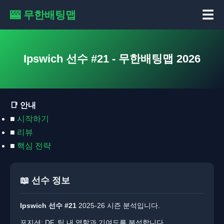
☰
🎰 무한배팅맵
Ipswich 선수 #21 - 무한배팅맵 2026
📑 안내
■
시작하기
■
리뷰
■
핵심 전략
📖 선수 정보
Ipswich 선수 #21
2025-26 시즌 분석입니다.
포지션: DF. ​팀 내 역할과 기여도를 분석합니다.