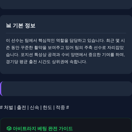
📊 기본 정보
이 선수는 팀에서 핵심적인 역할을 담당하고 있습니다. 최근 몇 시
즌 동안 꾸준한 활약을 보여주고 있어 팀의 주축 선수로 자리잡았
습니다. ​포지션 특성상 공격과 수비 양면에서 중요한 기여를 하며,
경기당 평균 출전 시간도 상위권에 속합니다.
# 처벌 | 출전 | 신속 | 한도 | 적중 #
🎲 아비트라지 베팅 완전 가이드