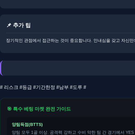
📌 추가 팁
장기적인 관점에서 접근하는 것이 중요합니다. ​인내심을 갖고 자신만
# 리스크 #등급 #기간한정 #남부 #도루 #
🎯 특수 베팅 마켓 완전 가이드
양팀득점(BTTS)
양팀 모두 1골 이상. 공격력 강하고 수비 약한 팀 간 경기에서 YES