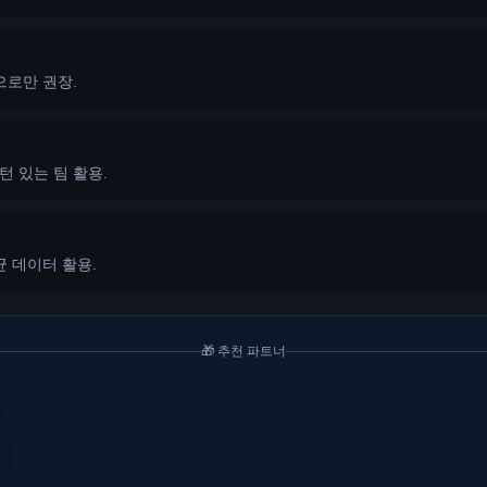
으로만 권장.
턴 있는 팀 활용.
균 데이터 활용.
🎁 추천 파트너