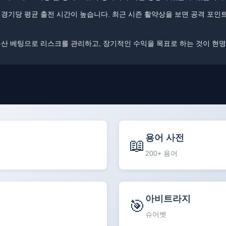
 경기당 평균 출전 시간이 높습니다. 최근 시즌 활약상을 보면 공격 포인
​분산 베팅으로 리스크를 관리하고, 장기적인 수익을 목표로 하는 것이 현
용어 사전
📖
200+ 용어
아비트라지
🎯
슈어벳