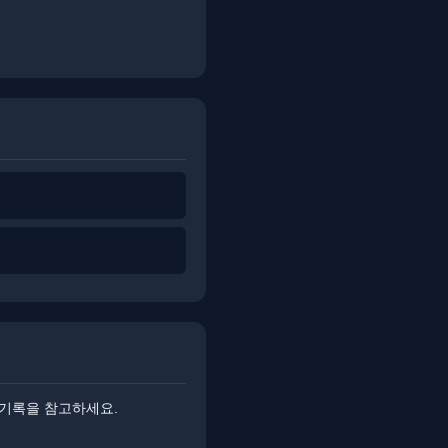
 기록을 참고하세요.