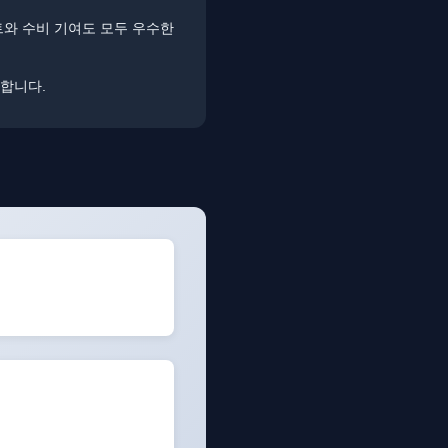
트와 수비 기여도 모두 우수한
명합니다.