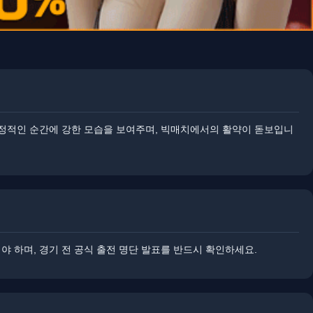
 결정적인 순간에 강한 모습을 보여주며, 빅매치에서의 활약이 돋보입니
야 하며, 경기 전 공식 출전 명단 발표를 반드시 확인하세요.