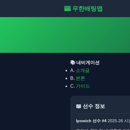
🎰 무한배팅맵
📚 내비게이션
A.
소개글
B.
본론
C.
가이드
📖 선수 정보
Ipswich 선수 #4
2025-26 