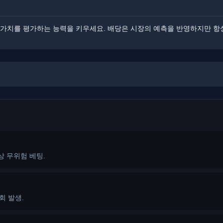
 가치를 평가하는 능력을 키우세요. ​​배당은 시장의 예측을 반영하지만 
상 무위험 베팅.
기회 발생.