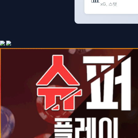
xG, 스탯