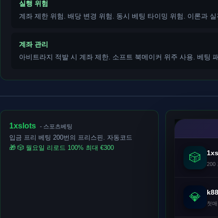
실행 위험
계좌 제한 위험. 배당 변경 위험. 동시 베팅 타이밍 위험. 이론과 실
계좌 관리
아비트라지 적발 시 계좌 제한. 소프트 북메이커 위주 사용. 베팅 
1xslots
슈퍼플레이
- 스포츠베팅
입금 프리 베팅 200번의 프리스핀. 자동코드
매주/매월 쿠폰 
🎁 🎲 월요일 리로드 100% 최대 €300
🎁 50%+포인
1xs
🎲
·
200
실데나필 데
k8
·
💎
첫매충
비달리스타 