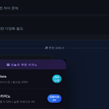
전 차이 존재.
패턴 다양화 필요.
🎁 추천 파트너
- 카지노
🎰 오늘의 추천 카지노
· 신규회원 특별 혜택.
트+쿠폰
lots
200
스핀
 프리스핀 | 월요일 100%
일리 복용 효과 - 비아센터
8카지노
리베이트
4%
 5~10% | 슬롯 리베이트 4%
처방 FAQ - 비아센터