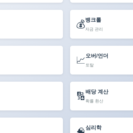
뱅크롤
💰
자금 관리
오버/언더
📈
토탈
배당 계산
🔢
확률 환산
심리학
🧠