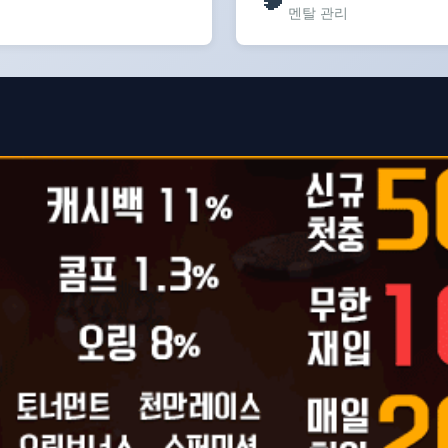
멘탈 관리