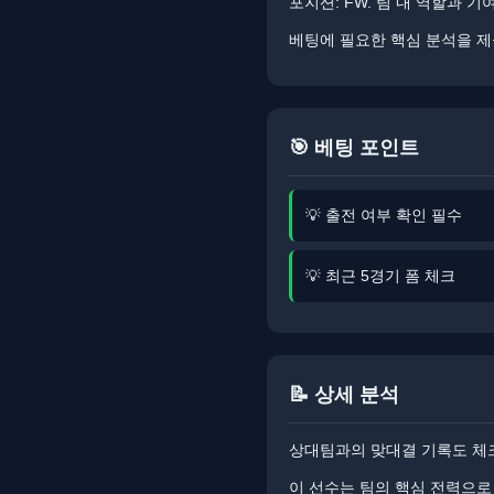
포지션: FW. ​팀 내 역할과 
베팅에 필요한 핵심 분석을 제
🎯 베팅 포인트
💡 출전 여부 확인 필수
💡 최근 5경기 폼 체크
📝 상세 분석
상대팀과의 맞대결 기록도 체크
이 선수는 팀의 핵심 전력으로 