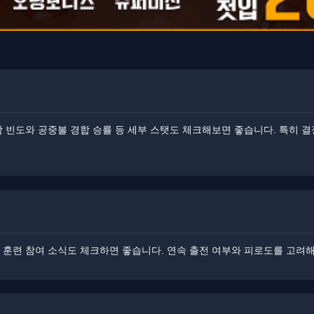
가담 빈도와 공중볼 경합 승률 등 세부 스탯도 체크해보면 좋습니다. 특히
​훈련 참여 소식도 체크하면 좋습니다. ​연속 출전 여부와 피로도를 고려해