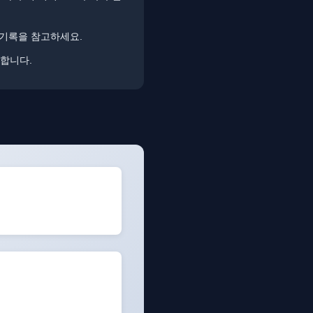
 기록을 참고하세요.
명합니다.