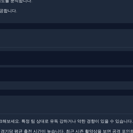
기여도를 분석합니다.
공합니다.
해보세요. 특정 팀 상대로 유독 강하거나 약한 경향이 있을 수 있습니다.
경기당 평균 출전 시간이 높습니다. ​​최근 시즌 활약상을 보면 공격 포인