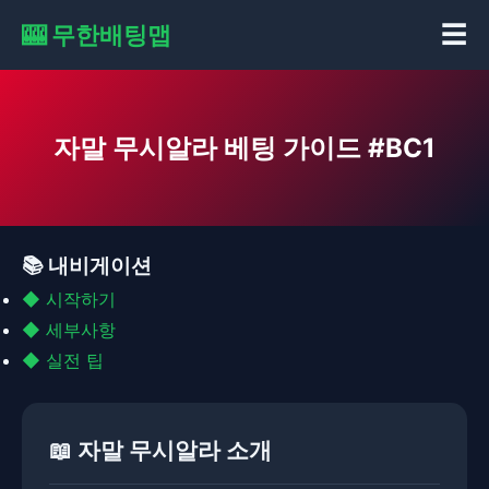
🎰 무한배팅맵
☰
자말 무시알라 베팅 가이드 #BC1
📚 내비게이션
◆ 시작하기
◆ 세부사항
◆ 실전 팁
📖 자말 무시알라 소개