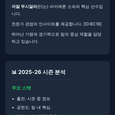
자말 무시알라
은(는) 바이에른 소속의 핵심 선수입
니다.
전문가 관점의 인사이트를 제공합니다. ​​[ID:BC1B]
뛰어난 기량과 경기력으로 팀의 중심 역할을 담당
하고 있습니다.
📊 2025-26 시즌 분석
주요 스탯
출전: 시즌 중 정보
공헌도: 팀 내 핵심