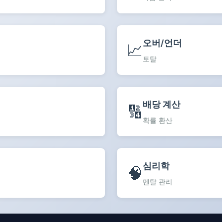
오버/언더
📈
토탈
배당 계산
🔢
확률 환산
심리학
🧠
멘탈 관리