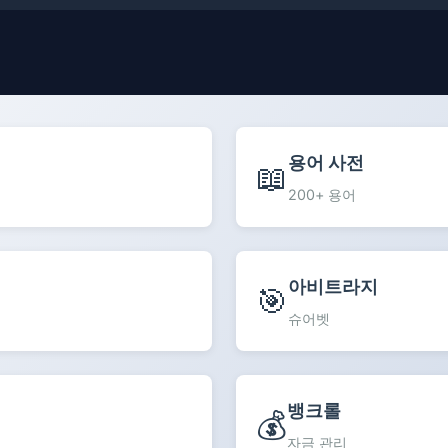
용어 사전
📖
200+ 용어
아비트라지
🎯
슈어벳
뱅크롤
💰
자금 관리