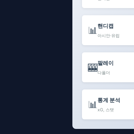
핸디캡
📊
아시안·유럽
팔레이
🎰
다폴더
통계 분석
📊
xG, 스탯