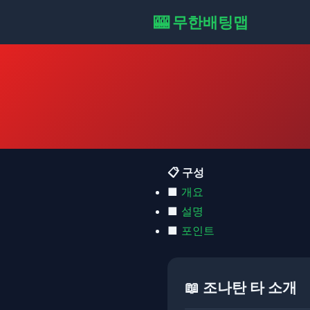
🎰 무한배팅맵
📋 구성
■
개요
■
설명
■
포인트
📖 조나탄 타 소개