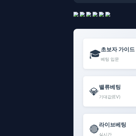
초보자 가이드
🎓
베팅 입문
밸류베팅
💎
기대값(EV)
라이브베팅
🔴
실시간