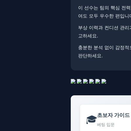
이 선수는 팀의 핵심 전력
여도 모두 우수한 편입니
부상 이력과 컨디션 관리가
고하세요.
충분한 분석 없이 감정적
판단하세요.
초보자 가이드
🎓
베팅 입문