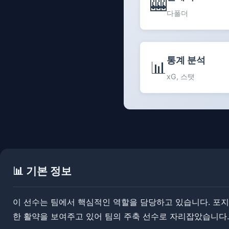
🎰
다폴더
통계 분석
📊
xG, 스탯
📊 기본 정보
이 선수는 팀에서 핵심적인 역할을 담당하고 있습니다. ​​포
한 활약을 보여주고 있어 팀의 주축 선수로 자리잡았습니다.