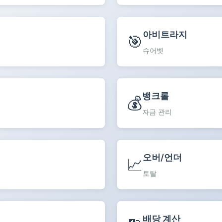
아비트라지
🎯
슈어벳
뱅크롤
💰
자금 관리
오버/언더
📈
토탈
배당 계산