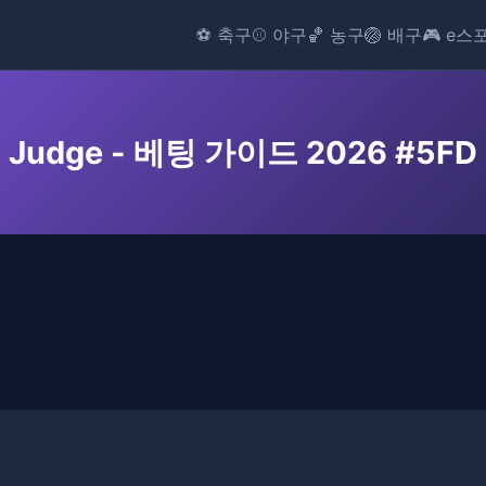
⚽ 축구
⚾ 야구
🏀 농구
🏐 배구
🎮 e스
Judge - 베팅 가이드 2026 #5FD