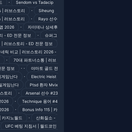
·
드
Sendom vs Tadacip
·
cts | 러브스토리
Siheung
·
lth | 러브스토리
Rayo 선수
·
맵 2026
자이데나 상세후
·
리 - ED 전문 정보
슈퍼그
| 러브스토리 - ED 전문 정보
네릭 비교 | 러브스토리 2026 -
·
70대 파트너소통 | 러브
· ·
 전문 정보
야마토 골드 전
·
 릴게임난다
Electric Heist
 릴게임난다
Ptsd 환자 Mvix
·
러브스토리
Arsenal 선수 #23
·
026
Technique 용어 #4
·
2026
Bonus Info 115 | 카
·
| 카지노월드
산화질소 -
·
UFC 베팅 지침서 | 월드코인