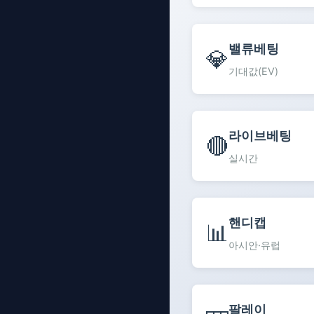
밸류베팅
💎
기대값(EV)
라이브베팅
🔴
실시간
핸디캡
📊
아시안·유럽
팔레이