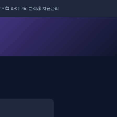
포츠
📺 라이브
📊 분석
💰 자금관리