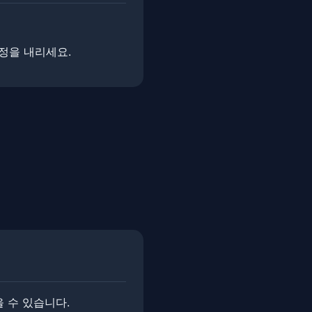
결정을 내리세요.
 수 있습니다.