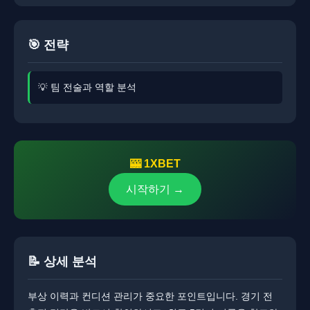
🎯 전략
💡 팀 전술과 역할 분석
🎰 1XBET
시작하기 →
📝 상세 분석
부상 이력과 컨디션 관리가 중요한 포인트입니다. 경기 전