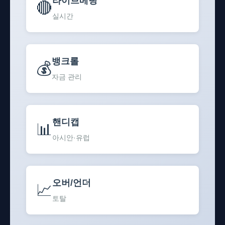
라이브베팅
🔴
실시간
뱅크롤
💰
자금 관리
핸디캡
📊
아시안·유럽
오버/언더
📈
토탈