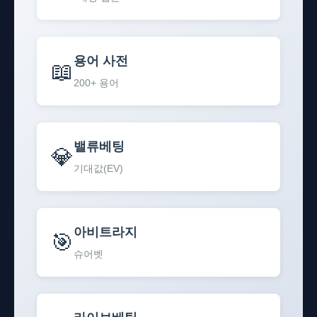
용어 사전
📖
200+ 용어
밸류베팅
💎
기대값(EV)
아비트라지
🎯
슈어벳