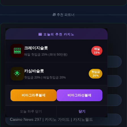
🎁 추천 파트너
라카지노
- 온라인카지노
🎰 오늘의 추천 카지노
첫충 30% · 이벤트 5% 진행중.
🎁 첫충전 30%
크레이지슬롯
🎰
매일
· ·
15%
매일 첫입금 15% (최대 50만원)
Worldcup 분석 #8 - 무한배팅맵
카심바슬롯
·
🌟
첫입금
20%
첫입금 20% | 매일첫입금 20%
필그라 매일복용 | 러브스토리 - ED 전문 정보
·
비아그라후불제
비아그라선불제
하드그라 vs비아그라 | 러브스토리 - ED 전문 정보
· ·
오늘 하루 닫기
닫기
Casino News 297 | 카지노 가이드 | 카지노월드