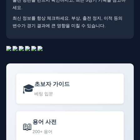
출전 명단을 반드시 확인하시고, 최근 5경기 기록을 참고하
세요.
최신 정보를 항상 체크하세요. 부상, 출전 정지, 이적 등의
변수가 경기 결과에 큰 영향을 미칠 수 있습니다.
초보자 가이드
🎓
베팅 입문
용어 사전
📖
200+ 용어