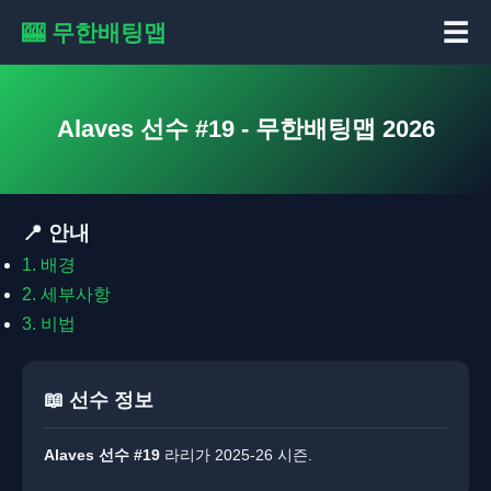
☰
🎰 무한배팅맵
Alaves 선수 #19 - 무한배팅맵 2026
📍 안내
1. 배경
2. 세부사항
3. 비법
📖 선수 정보
Alaves 선수 #19
라리가 2025-26 시즌.