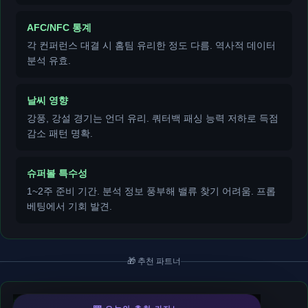
AFC/NFC 통계
각 컨퍼런스 대결 시 홈팀 유리한 정도 다름. 역사적 데이터
분석 유효.
날씨 영향
강풍, 강설 경기는 언더 유리. 쿼터백 패싱 능력 저하로 득점
감소 패턴 명확.
슈퍼볼 특수성
1~2주 준비 기간. 분석 정보 풍부해 밸류 찾기 어려움. 프롭
베팅에서 기회 발견.
🎁 추천 파트너
카심바슬롯
- 슬롯