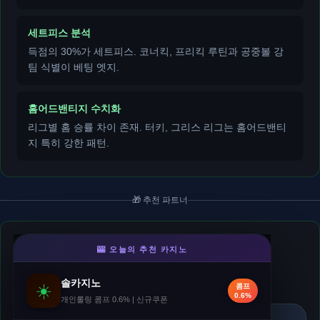
세트피스 분석
득점의 30%가 세트피스. 코너킥, 프리킥 루틴과 공중볼 강
팀 식별이 베팅 엣지.
홈어드밴티지 수치화
리그별 홈 승률 차이 존재. 터키, 그리스 리그는 홈어드밴티
지 특히 강한 패턴.
🎁 추천 파트너
슈퍼플레이
- 카지노
🎰 오늘의 추천 카지노
매주/매월 쿠폰 · 신규회원 특별 혜택.
🎁 50%+포인트+쿠폰
솔카지노
☀️
콤프
· ·
0.6%
개인롤링 콤프 0.6% | 신규쿠폰
수하그라 경미부작용 | 러브스토리 - ED 전문 정보