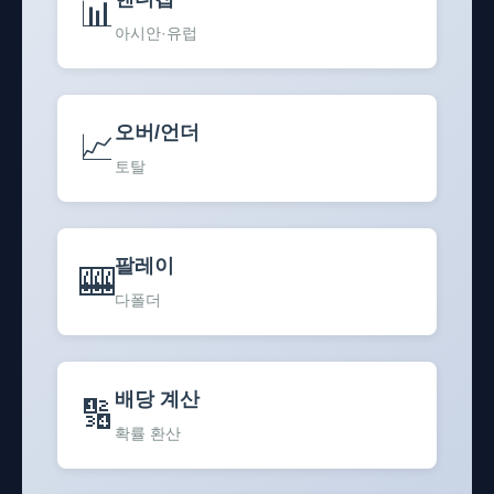
📊
아시안·유럽
오버/언더
📈
토탈
팔레이
🎰
다폴더
배당 계산
🔢
확률 환산