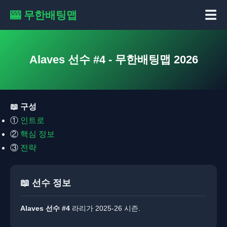
☰
🎰 무한배팅맵
Alaves 선수 #4 - 무한배팅맵 2026
📖 구성
①
인트로
②
핵심 정보
③
전략
📖 선수 정보
Alaves 선수 #4
라리가 2025-26 시즌.