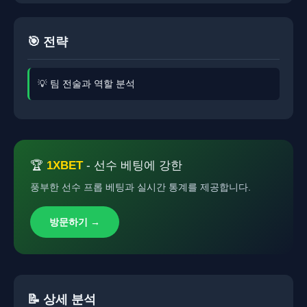
🎯 전략
💡 팀 전술과 역할 분석
🏆
1XBET
- 선수 베팅에 강한
풍부한 선수 프롭 베팅과 실시간 통계를 제공합니다.
방문하기 →
📝 상세 분석