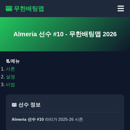
☰
🎰 무한배팅맵
Almeria 선수 #10 - 무한배팅맵 2026
📃메뉴
서론
설명
비법
📖 선수 정보
Almeria 선수 #10
라리가 2025-26 시즌.