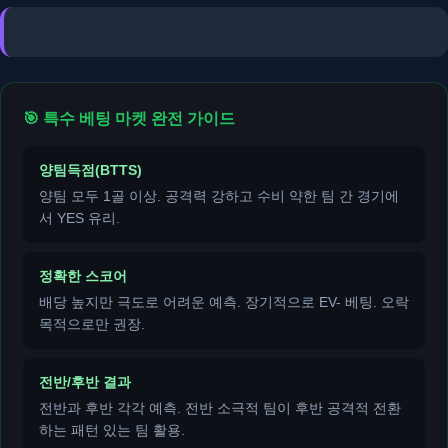
🎯 특수 베팅 마켓 완전 가이드
양팀득점(BTTS)
양팀 모두 1골 이상. 공격력 강하고 수비 약한 팀 간 경기에
서 YES 유리.
정확한 스코어
배당 높지만 극도로 어려운 예측. 장기적으로 EV- 베팅. 오락
목적으로만 권장.
전반/후반 결과
전반과 후반 각각 예측. 전반 소극적 팀이 후반 공격적 전환
하는 패턴 있는 팀 활용.