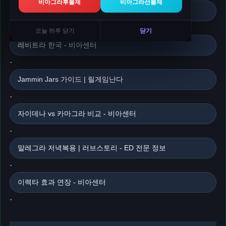
비아그라후불제
비아그라선불제
센포스 음주자용 - 비아센터
·
오늘 하루 닫기
닫기
레비트라 한국 - 비아센터
·
Jammin Jars 가이드 | 릴게임난다
·
자이데나 vs 카마그라 비교 - 비아센터
·
말레그라 저녁복용 | 러브스토리 - ED 전문 정보
·
이렉타 효과 연장 - 비아센터
·