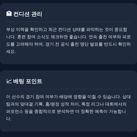
🏥 컨디션 관리
부상 이력을 확인하고 최근 컨디션 상태를 파악하는 것이 중요합
니다. ​훈련 참여 소식도 체크하면 좋습니다. 연속 출전 여부와 피로
도를 고려해야 하며, 경기 전 공식 출전 명단 발표를 반드시 확인하
세요.
📈 베팅 포인트
이 선수의 경기 참여 여부가 배당에 영향을 미칠 수 있습니다. ​상대
팀과의 맞대결 기록, 홈/원정 성적 차이, 특정 리그나 대회에서의
퍼포먼스 등을 종합적으로 분석하면 더 정확한 예측이 가능합니
다.