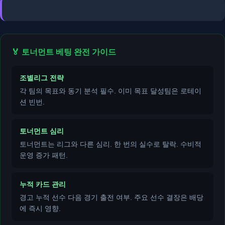
🏅 토너먼트 베팅 완전 가이드
조별리그 전략
각 팀의 목표와 동기 분석 필수. 이미 목표 달성팀은 로테이
션 빈번.
토너먼트 심리
토너먼트는 리그와 다른 심리. 한 번의 실수로 탈락. 수비적
운영 증가 패턴.
누적 카드 관리
경고 누적 선수 다음 경기 출전 여부. 주요 선수 결장은 배당
에 즉시 영향.