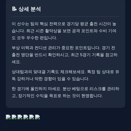
📝 상세 분석
이 선수는 팀의 핵심 전력으로 경기당 평균 출전 시간이 높
습니다. 최근 시즌 활약상을 보면 공격 포인트와 수비 기여
도 모두 우수한 편입니다.
부상 이력과 컨디션 관리가 중요한 포인트입니다. ​경기 전
출전 명단을 반드시 확인하시고, 최근 5경기 기록을 참고하
세요.
상대팀과의 맞대결 기록도 체크해보세요. ​​특정 팀 상대로 유
독 강하거나 약한 경향이 있을 수 있습니다.
한 경기에 올인하지 마세요. ​​분산 베팅으로 리스크를 관리하
고, 장기적인 수익을 목표로 하는 것이 현명합니다.