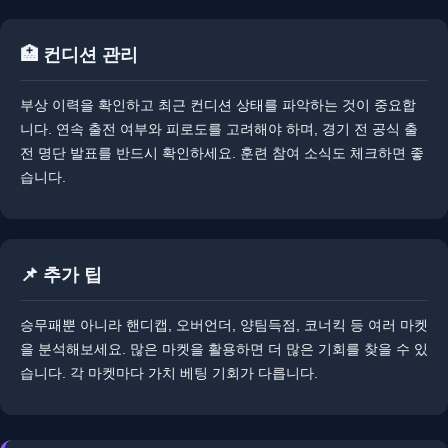
🏥 컨디션 관리
부상 이력을 확인하고 최근 컨디션 상태를 파악하는 것이 중요합
니다. ​​연속 출전 여부와 피로도를 고려해야 하며, 경기 전 공식 출
전 명단 발표를 반드시 확인하세요. 훈련 참여 소식도 체크하면 좋
습니다.
📌 추가 팁
​승무패뿐 아니라 핸디캡, 오버언더, 양팀득점, 코너킥 등 여러 마켓
을 분석해보세요. 많은 마켓을 활용하면 더 많은 기회를 찾을 수 있
습니다. 각 마켓마다 가치 베팅 기회가 다릅니다.