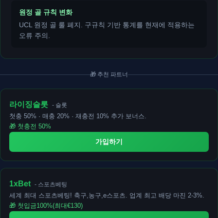
원정 골 규칙 변화
UCL 원정 골 룰 폐지. 구규칙 기반 통계를 현재에 적용하는
오류 주의.
🎁 추천 파트너
라이징슬롯
- 슬롯
첫충 50% · 매충 20% · 재충전 10% 추가 보너스.
🎁 첫충전 50%
가입하기
1xBet
- 스포츠베팅
세계 최대 스포츠베팅! 축구,농구,e스포츠. 업계 최고 배당 마진 2-3%.
🎁 첫입금100%(최대€130)